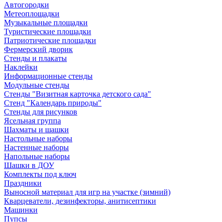
Автогородки
Метеоплощадки
Музыкальные площадки
Туристические площадки
Патриотические площадки
Фермерский дворик
Стенды и плакаты
Наклейки
Информационные стенды
Модульные стенды
Стенды "Визитная карточка детского сада"
Стенд "Календарь природы"
Стенды для рисунков
Ясельная группа
Шахматы и шашки
Настольные наборы
Настенные наборы
Напольные наборы
Шашки в ДОУ
Комплекты под ключ
Праздники
Выносной материал для игр на участке (зимний)
Кварцеватели, дезинфекторы, анитисептики
Машинки
Пупсы