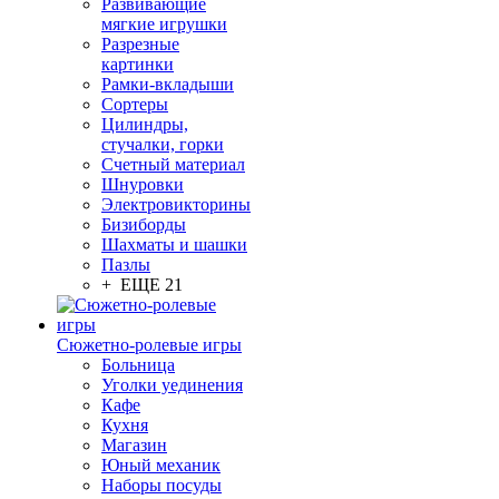
Развивающие
мягкие игрушки
Разрезные
картинки
Рамки-вкладыши
Сортеры
Цилиндры,
стучалки, горки
Счетный материал
Шнуровки
Электровикторины
Бизиборды
Шахматы и шашки
Пазлы
+ ЕЩЕ 21
Сюжетно-ролевые игры
Больница
Уголки уединения
Кафе
Кухня
Магазин
Юный механик
Наборы посуды