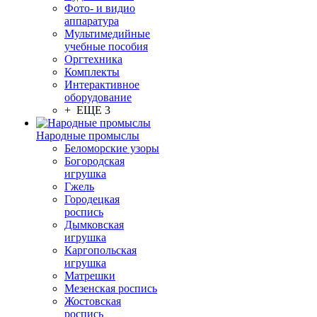
Фото- и видио
аппаратура
Мультимедийные
учебные пособия
Оргтехника
Комплекты
Интерактивное
оборудование
+ ЕЩЕ 3
Народные промыслы
Беломорские узоры
Богородская
игрушка
Гжель
Городецкая
роспись
Дымковская
игрушка
Каргопольская
игрушка
Матрешки
Мезенская роспись
Жостовская
роспись