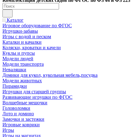
Ко
мплектация детских садов по ФГОC по ФЗ 44 и ФЗ 223
Каталог
Игровое оборудование по ФГОС
Игрушки-забавы
Игры с водой и песком
Каталки и качалки
Коляски, кроватки и качели
Куклы и пупсы
Модели людей
Модели транспорта
Неваляшки
Домики для кукол, кукольная мебель,посудка
Модели животных
Пирамидки
Игрушки для старшей группы
Развивающие игрушки по ФГОС
Волшебные мешочки
Головоломки
Лото и домино
Замочки и застежки
Игровые коврики
Игры
Игры на магнитах