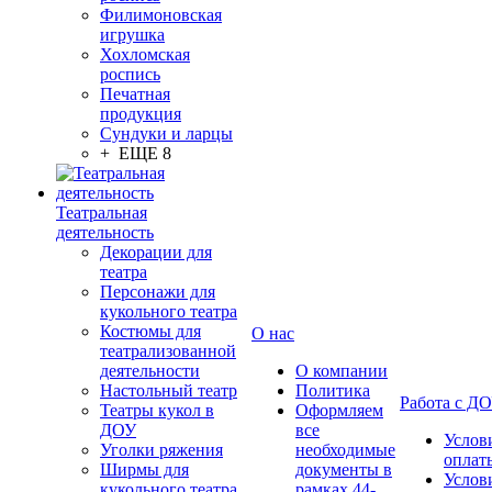
Филимоновская
игрушка
Хохломская
роспись
Печатная
продукция
Сундуки и ларцы
+ ЕЩЕ 8
Театральная
деятельность
Декорации для
театра
Персонажи для
кукольного театра
Костюмы для
О нас
театрализованной
деятельности
О компании
Настольный театр
Политика
Работа с Д
Театры кукол в
Оформляем
ДОУ
все
Услов
Уголки ряжения
необходимые
оплат
Ширмы для
документы в
Услов
кукольного театра
рамках 44-