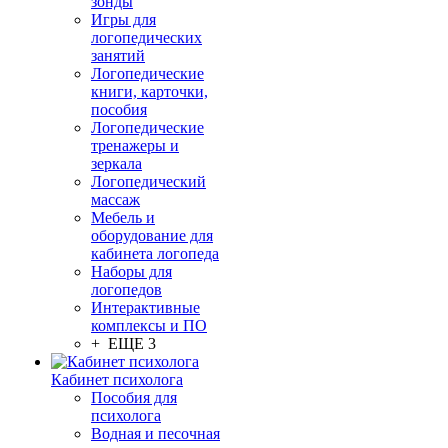
зонды
Игры для
логопедических
занятий
Логопедические
книги, карточки,
пособия
Логопедические
тренажеры и
зеркала
Логопедический
массаж
Мебель и
оборудование для
кабинета логопеда
Наборы для
логопедов
Интерактивные
комплексы и ПО
+ ЕЩЕ 3
Кабинет психолога
Пособия для
психолога
Водная и песочная