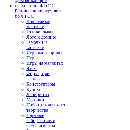
Развивающие игрушки
по ФГОС
Волшебные
мешочки
Головоломки
Лото и домино
Замочки и
застежки
Игровые коврики
Игры
Игры на магнитах
Часы
Форма, цвет,
размер
Конструкторы
Кубики
Лабиринты
Мозаики
Набор для детского
творчества
Научные
лаборатории и
эксперименты