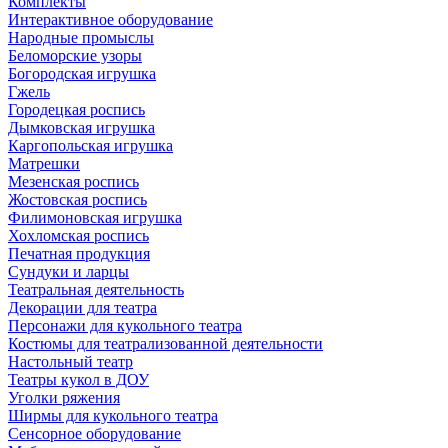
Комплекты
Интерактивное оборудование
Народные промыслы
Беломорские узоры
Богородская игрушка
Гжель
Городецкая роспись
Дымковская игрушка
Каргопольская игрушка
Матрешки
Мезенская роспись
Жостовская роспись
Филимоновская игрушка
Хохломская роспись
Печатная продукция
Сундуки и ларцы
Театральная деятельность
Декорации для театра
Персонажи для кукольного театра
Костюмы для театрализованной деятельности
Настольный театр
Театры кукол в ДОУ
Уголки ряжения
Ширмы для кукольного театра
Сенсорное оборудование