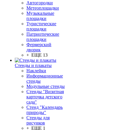
Автогородки
Метеоплощадки
Музыкальные
площадки
Туристические
площадки
Патриотические
площадки
Фермерский
дворик
+ ЕЩЕ 13
Стенды и плакаты
Наклейки
Информационные
стенды
Модульные стенды
Стенды "Визитная
карточка детского
сада"
Стенд "Календарь
природы"
Стенды для
рисунков
+ ЕЩЕ 1