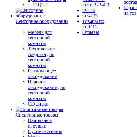
доста
+ ЕЩЕ 2
ФЗ и 223-ФЗ
Гаран
ФЗ-44
на тов
ФЗ-223
Сенсорное оборудование
Товары по
ФГОС
Мебель для
Отзывы
сенсорной
комнаты
Технические
средства для
сенсорной
комнаты
Развивающее
оборудование
Игровое
оборудование для
сенсорной
комнаты
CD диски
Спортивные товары
Напольные
игрушки
Сухие бассейны
Маты