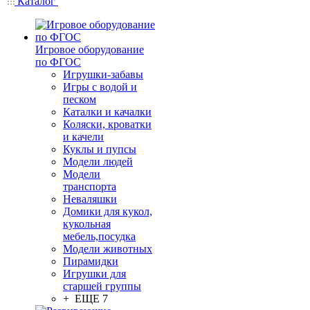
Каталог
Игровое оборудование
по ФГОС
Игрушки-забавы
Игры с водой и
песком
Каталки и качалки
Коляски, кроватки
и качели
Куклы и пупсы
Модели людей
Модели
транспорта
Неваляшки
Домики для кукол,
кукольная
мебель,посудка
Модели животных
Пирамидки
Игрушки для
старшей группы
+ ЕЩЕ 7