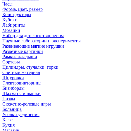
Часы
Форма, цвет, размер
Конструкторы
Кубики
Лабиринты
Мозаики
Набор для детского творчества
Научные лаборатории и эксперименты
Развивающие мягкие игрушки
Разрезные картинки
Рамки-вкладыши
Сортеры
Цилиндры, стучалки, горки
Счетный материал
Шнуровки
Электровикторины
Бизиборды
Шахматы и шашки
Пазлы
Сюжетно-ролевые игры
Больница
Уголки уединения
Кафе
Кухня
Магазин