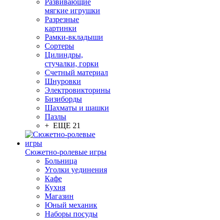
Развивающие
мягкие игрушки
Разрезные
картинки
Рамки-вкладыши
Сортеры
Цилиндры,
стучалки, горки
Счетный материал
Шнуровки
Электровикторины
Бизиборды
Шахматы и шашки
Пазлы
+ ЕЩЕ 21
Сюжетно-ролевые игры
Больница
Уголки уединения
Кафе
Кухня
Магазин
Юный механик
Наборы посуды