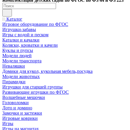
Ко
мплектация детских садов по ФГОC по ФЗ 44 и ФЗ 223
Каталог
Игровое оборудование по ФГОС
Игрушки-забавы
Игры с водой и песком
Каталки и качалки
Коляски, кроватки и качели
Куклы и пупсы
Модели людей
Модели транспорта
Неваляшки
Домики для кукол, кукольная мебель,посудка
Модели животных
Пирамидки
Игрушки для старшей группы
Развивающие игрушки по ФГОС
Волшебные мешочки
Головоломки
Лото и домино
Замочки и застежки
Игровые коврики
Игры
Игры на магнитах