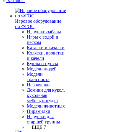
Каталог
Игровое оборудование
по ФГОС
Игрушки-забавы
Игры с водой и
песком
Каталки и качалки
Коляски, кроватки
и качели
Куклы и пупсы
Модели людей
Модели
транспорта
Неваляшки
Домики для кукол,
кукольная
мебель,посудка
Модели животных
Пирамидки
Игрушки для
старшей группы
+ ЕЩЕ 7