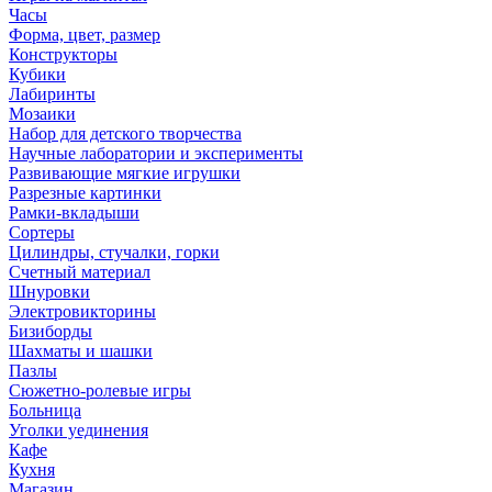
Часы
Форма, цвет, размер
Конструкторы
Кубики
Лабиринты
Мозаики
Набор для детского творчества
Научные лаборатории и эксперименты
Развивающие мягкие игрушки
Разрезные картинки
Рамки-вкладыши
Сортеры
Цилиндры, стучалки, горки
Счетный материал
Шнуровки
Электровикторины
Бизиборды
Шахматы и шашки
Пазлы
Сюжетно-ролевые игры
Больница
Уголки уединения
Кафе
Кухня
Магазин