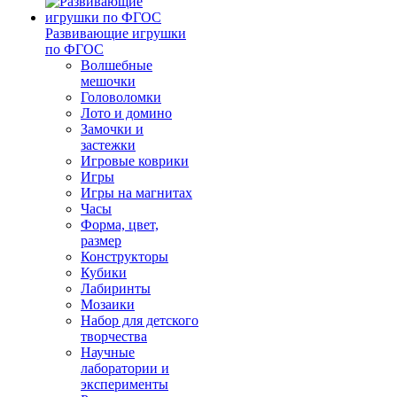
Развивающие игрушки
по ФГОС
Волшебные
мешочки
Головоломки
Лото и домино
Замочки и
застежки
Игровые коврики
Игры
Игры на магнитах
Часы
Форма, цвет,
размер
Конструкторы
Кубики
Лабиринты
Мозаики
Набор для детского
творчества
Научные
лаборатории и
эксперименты