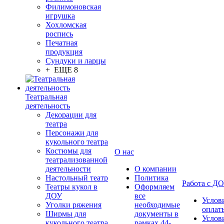
Филимоновская
игрушка
Хохломская
роспись
Печатная
продукция
Сундуки и ларцы
+ ЕЩЕ 8
Театральная
деятельность
Декорации для
театра
Персонажи для
кукольного театра
Костюмы для
О нас
театрализованной
деятельности
О компании
Настольный театр
Политика
Работа с Д
Театры кукол в
Оформляем
ДОУ
все
Услов
Уголки ряжения
необходимые
оплат
Ширмы для
документы в
Услов
кукольного театра
рамках 44-