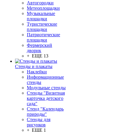
Автогородки
Метеоплощадки
Музыкальные
площадки
Туристические
площадки
Патриотические
площадки
Фермерский
дворик
+ ЕЩЕ 13
Стенды и плакаты
Наклейки
Информационные
стенды
Модульные стенды
Стенды "Визитная
карточка детского
сада"
Стенд "Календарь
природы"
Стенды для
рисунков
+ ЕЩЕ 1