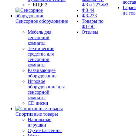
доста
+ ЕЩЕ 2
ФЗ и 223-ФЗ
Гаран
ФЗ-44
на тов
ФЗ-223
Сенсорное оборудование
Товары по
ФГОС
Мебель для
Отзывы
сенсорной
комнаты
Технические
средства для
сенсорной
комнаты
Развивающее
оборудование
Игровое
оборудование для
сенсорной
комнаты
CD диски
Спортивные товары
Напольные
игрушки
Сухие бассейны
Маты