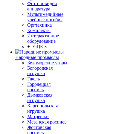
Фото- и видио
аппаратура
Мультимедийные
учебные пособия
Оргтехника
Комплекты
Интерактивное
оборудование
+ ЕЩЕ 3
Народные промыслы
Беломорские узоры
Богородская
игрушка
Гжель
Городецкая
роспись
Дымковская
игрушка
Каргопольская
игрушка
Матрешки
Мезенская роспись
Жостовская
роспись