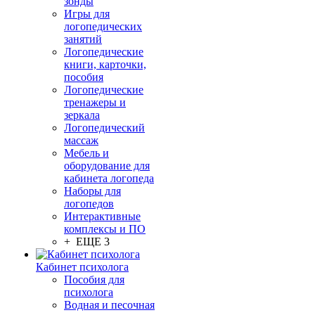
зонды
Игры для
логопедических
занятий
Логопедические
книги, карточки,
пособия
Логопедические
тренажеры и
зеркала
Логопедический
массаж
Мебель и
оборудование для
кабинета логопеда
Наборы для
логопедов
Интерактивные
комплексы и ПО
+ ЕЩЕ 3
Кабинет психолога
Пособия для
психолога
Водная и песочная