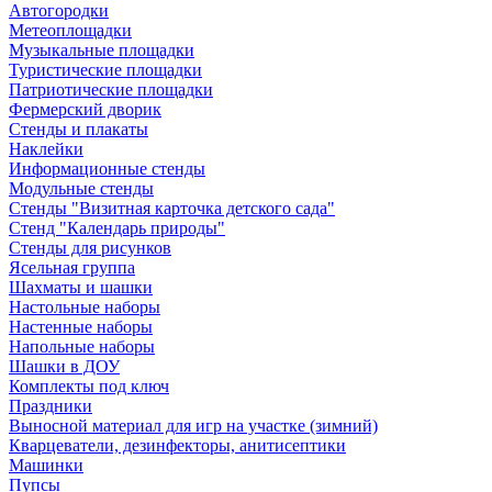
Автогородки
Метеоплощадки
Музыкальные площадки
Туристические площадки
Патриотические площадки
Фермерский дворик
Стенды и плакаты
Наклейки
Информационные стенды
Модульные стенды
Стенды "Визитная карточка детского сада"
Стенд "Календарь природы"
Стенды для рисунков
Ясельная группа
Шахматы и шашки
Настольные наборы
Настенные наборы
Напольные наборы
Шашки в ДОУ
Комплекты под ключ
Праздники
Выносной материал для игр на участке (зимний)
Кварцеватели, дезинфекторы, анитисептики
Машинки
Пупсы