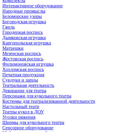
Комплекты
Интерактивное оборудование
Народные промыслы
Беломорские узоры
Богородская игрушка
Гжель
Городецкая роспись
Дымковская игрушка
Каргопольская игрушка
Матрешки
Мезенская роспись
Жостовская роспись
Филимоновская игрушка
Хохломская роспись
Печатная продукция
Сундуки и ларцы
Театральная деятельность
Декорации для театра
Персонажи для кукольного театра
Костюмы для театрализованной деятельности
Настольный театр
Театры кукол в ДОУ
Уголки ряжения
Ширмы для кукольного театра
Сенсорное оборудование