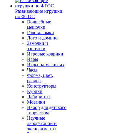
Развивающие игрушки
по ФГОС
Волшебные
мешочки
Головоломки
Лото и домино
Замочки и
застежки
Игровые коврики
Игры
Игры на магнитах
Часы
Форма, цвет,
размер
Конструкторы
Кубики
Лабиринты
Мозаики
Набор для детского
творчества
Научные
лаборатории и
эксперименты