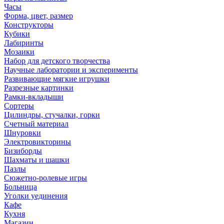
Часы
Форма, цвет, размер
Конструкторы
Кубики
Лабиринты
Мозаики
Набор для детского творчества
Научные лаборатории и эксперименты
Развивающие мягкие игрушки
Разрезные картинки
Рамки-вкладыши
Сортеры
Цилиндры, стучалки, горки
Счетный материал
Шнуровки
Электровикторины
Бизиборды
Шахматы и шашки
Пазлы
Сюжетно-ролевые игры
Больница
Уголки уединения
Кафе
Кухня
Магазин