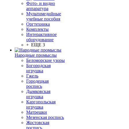
Фото- и видио
аппаратура
Мультимедийные
учебные пособия
Оргтехника
Комплекты
Интерактивное
оборудование
+ ЕЩЕ 3
Народные промыслы
Беломорские узоры
Богородская
игрушка
Гжель
Городецкая
роспись
Дымковская
игрушка
Каргопольская
игрушка
Матрешки
Мезенская роспись
Жостовская
роспись