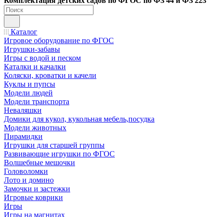
Ко
мплектация детских садов по ФГОC по ФЗ 44 и ФЗ 223
Каталог
Игровое оборудование по ФГОС
Игрушки-забавы
Игры с водой и песком
Каталки и качалки
Коляски, кроватки и качели
Куклы и пупсы
Модели людей
Модели транспорта
Неваляшки
Домики для кукол, кукольная мебель,посудка
Модели животных
Пирамидки
Игрушки для старшей группы
Развивающие игрушки по ФГОС
Волшебные мешочки
Головоломки
Лото и домино
Замочки и застежки
Игровые коврики
Игры
Игры на магнитах