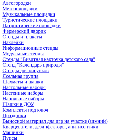
Автогородки
Метеоплощадки
Музыкальные площадки
Туристические площадки
Патриотические площадки
Фермерский дворик
Стенды и плакаты
Наклейки
Информационные стенды
Модульные стенды
Стенды "Визитная карточка детского сада"
Стенд "Календарь природы"
Стенды для рисунков
Ясельная группа
Шахматы и шашки
Настольные наборы
Настенные наборы
Напольные наборы
Шашки в ДОУ
Комплекты под ключ
Праздники
Выносной материал для игр на участке (зимний)
Кварцеватели, дезинфекторы, анитисептики
Машинки
Пупсы