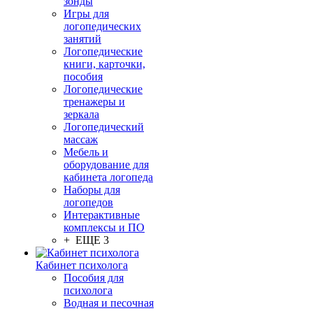
зонды
Игры для
логопедических
занятий
Логопедические
книги, карточки,
пособия
Логопедические
тренажеры и
зеркала
Логопедический
массаж
Мебель и
оборудование для
кабинета логопеда
Наборы для
логопедов
Интерактивные
комплексы и ПО
+ ЕЩЕ 3
Кабинет психолога
Пособия для
психолога
Водная и песочная