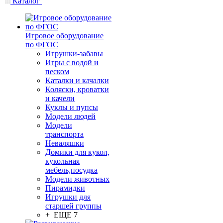
Каталог
Игровое оборудование
по ФГОС
Игрушки-забавы
Игры с водой и
песком
Каталки и качалки
Коляски, кроватки
и качели
Куклы и пупсы
Модели людей
Модели
транспорта
Неваляшки
Домики для кукол,
кукольная
мебель,посудка
Модели животных
Пирамидки
Игрушки для
старшей группы
+ ЕЩЕ 7