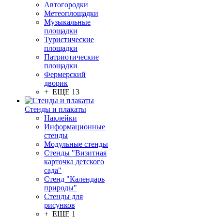
Автогородки
Метеоплощадки
Музыкальные
площадки
Туристические
площадки
Патриотические
площадки
Фермерский
дворик
+ ЕЩЕ 13
Стенды и плакаты
Наклейки
Информационные
стенды
Модульные стенды
Стенды "Визитная
карточка детского
сада"
Стенд "Календарь
природы"
Стенды для
рисунков
+ ЕЩЕ 1