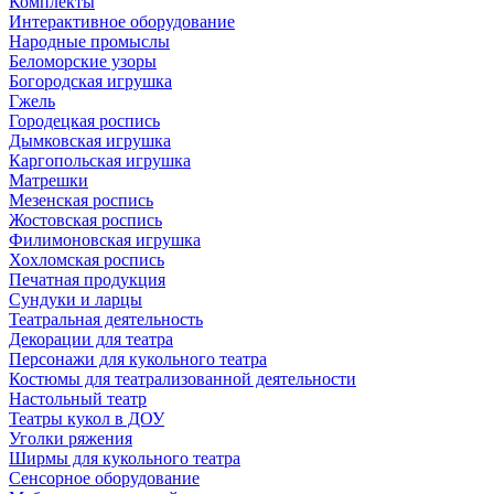
Комплекты
Интерактивное оборудование
Народные промыслы
Беломорские узоры
Богородская игрушка
Гжель
Городецкая роспись
Дымковская игрушка
Каргопольская игрушка
Матрешки
Мезенская роспись
Жостовская роспись
Филимоновская игрушка
Хохломская роспись
Печатная продукция
Сундуки и ларцы
Театральная деятельность
Декорации для театра
Персонажи для кукольного театра
Костюмы для театрализованной деятельности
Настольный театр
Театры кукол в ДОУ
Уголки ряжения
Ширмы для кукольного театра
Сенсорное оборудование