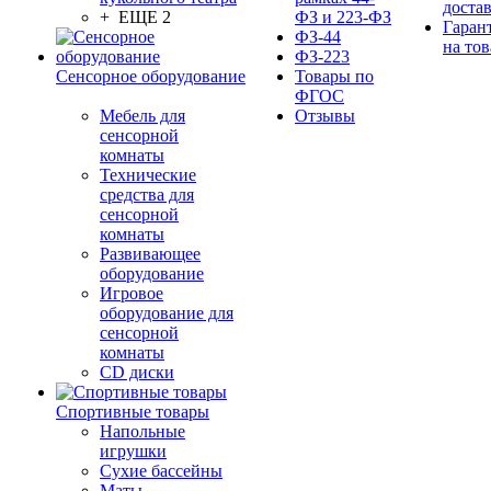
доста
+ ЕЩЕ 2
ФЗ и 223-ФЗ
Гаран
ФЗ-44
на тов
ФЗ-223
Сенсорное оборудование
Товары по
ФГОС
Мебель для
Отзывы
сенсорной
комнаты
Технические
средства для
сенсорной
комнаты
Развивающее
оборудование
Игровое
оборудование для
сенсорной
комнаты
CD диски
Спортивные товары
Напольные
игрушки
Сухие бассейны
Маты