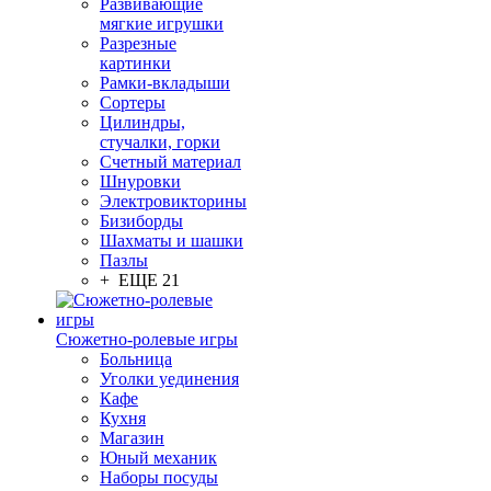
Развивающие
мягкие игрушки
Разрезные
картинки
Рамки-вкладыши
Сортеры
Цилиндры,
стучалки, горки
Счетный материал
Шнуровки
Электровикторины
Бизиборды
Шахматы и шашки
Пазлы
+ ЕЩЕ 21
Сюжетно-ролевые игры
Больница
Уголки уединения
Кафе
Кухня
Магазин
Юный механик
Наборы посуды