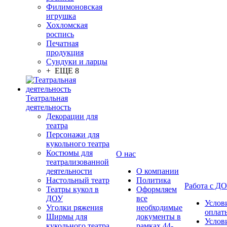
Филимоновская
игрушка
Хохломская
роспись
Печатная
продукция
Сундуки и ларцы
+ ЕЩЕ 8
Театральная
деятельность
Декорации для
театра
Персонажи для
кукольного театра
Костюмы для
О нас
театрализованной
деятельности
О компании
Настольный театр
Политика
Работа с Д
Театры кукол в
Оформляем
ДОУ
все
Услов
Уголки ряжения
необходимые
оплат
Ширмы для
документы в
Услов
кукольного театра
рамках 44-