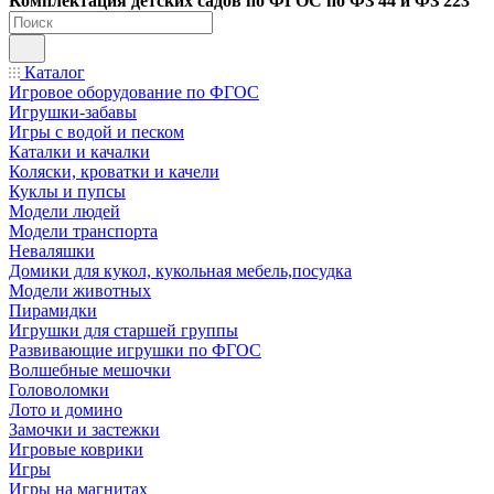
Ко
мплектация детских садов по ФГОC по ФЗ 44 и ФЗ 223
Каталог
Игровое оборудование по ФГОС
Игрушки-забавы
Игры с водой и песком
Каталки и качалки
Коляски, кроватки и качели
Куклы и пупсы
Модели людей
Модели транспорта
Неваляшки
Домики для кукол, кукольная мебель,посудка
Модели животных
Пирамидки
Игрушки для старшей группы
Развивающие игрушки по ФГОС
Волшебные мешочки
Головоломки
Лото и домино
Замочки и застежки
Игровые коврики
Игры
Игры на магнитах