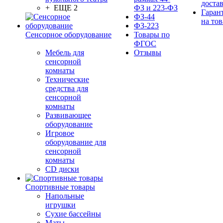
доста
+ ЕЩЕ 2
ФЗ и 223-ФЗ
Гаран
ФЗ-44
на тов
ФЗ-223
Сенсорное оборудование
Товары по
ФГОС
Мебель для
Отзывы
сенсорной
комнаты
Технические
средства для
сенсорной
комнаты
Развивающее
оборудование
Игровое
оборудование для
сенсорной
комнаты
CD диски
Спортивные товары
Напольные
игрушки
Сухие бассейны
Маты