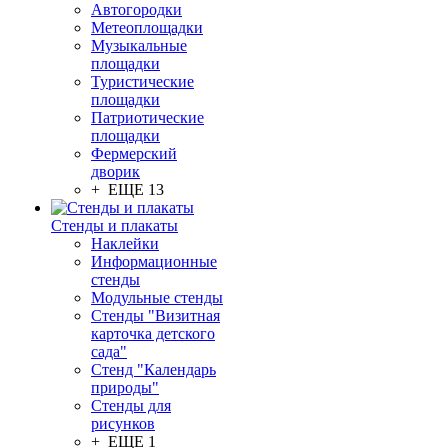
Автогородки
Метеоплощадки
Музыкальные
площадки
Туристические
площадки
Патриотические
площадки
Фермерский
дворик
+ ЕЩЕ 13
Стенды и плакаты
Наклейки
Информационные
стенды
Модульные стенды
Стенды "Визитная
карточка детского
сада"
Стенд "Календарь
природы"
Стенды для
рисунков
+ ЕЩЕ 1