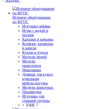
Каталог
Игровое оборудование
по ФГОС
Игрушки-забавы
Игры с водой и
песком
Каталки и качалки
Коляски, кроватки
и качели
Куклы и пупсы
Модели людей
Модели
транспорта
Неваляшки
Домики для кукол,
кукольная
мебель,посудка
Модели животных
Пирамидки
Игрушки для
старшей группы
+ ЕЩЕ 7