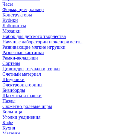
Часы
Форма, цвет, размер
Конструкторы
Кубики
Лабиринты
Мозаики
Набор для детского творчества
Научные лаборатории и эксперименты
Развивающие мягкие игрушки
Разрезные картинки
Рамки-вкладыши
Сортеры
Цилиндры, стучалки, горки
Счетный материал
Шнуровки
Электровикторины
Бизиборды
Шахматы и шашки
Пазлы
Сюжетно-ролевые игры
Больница
Уголки уединения
Кафе
Кухня
Магазин