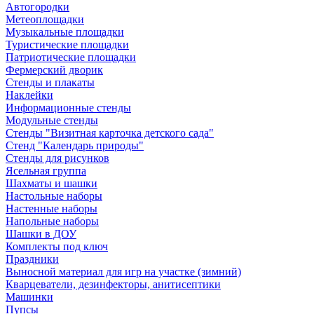
Автогородки
Метеоплощадки
Музыкальные площадки
Туристические площадки
Патриотические площадки
Фермерский дворик
Стенды и плакаты
Наклейки
Информационные стенды
Модульные стенды
Стенды "Визитная карточка детского сада"
Стенд "Календарь природы"
Стенды для рисунков
Ясельная группа
Шахматы и шашки
Настольные наборы
Настенные наборы
Напольные наборы
Шашки в ДОУ
Комплекты под ключ
Праздники
Выносной материал для игр на участке (зимний)
Кварцеватели, дезинфекторы, анитисептики
Машинки
Пупсы