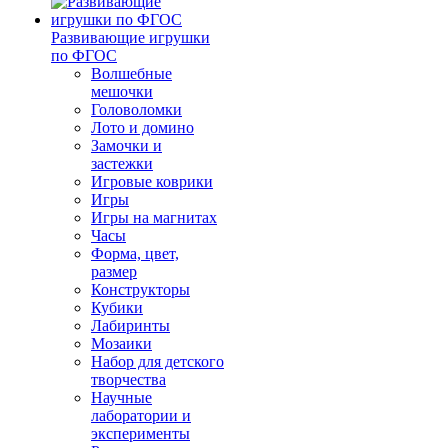
Развивающие игрушки
по ФГОС
Волшебные
мешочки
Головоломки
Лото и домино
Замочки и
застежки
Игровые коврики
Игры
Игры на магнитах
Часы
Форма, цвет,
размер
Конструкторы
Кубики
Лабиринты
Мозаики
Набор для детского
творчества
Научные
лаборатории и
эксперименты