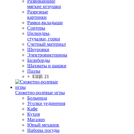
Развивающие
мягкие игрушки
Разрезные
картинки
Рамки-вкладыши
Сортеры
Цилиндры,
стучалки, горки
Счетный материал
Шнуровки
Электровикторины
Бизиборды
Шахматы и шашки
Пазлы
+ ЕЩЕ 21
Сюжетно-ролевые игры
Больница
Уголки уединения
Кафе
Кухня
Магазин
Юный механик
Наборы посуды