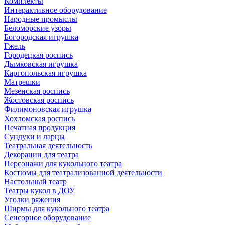
Комплекты
Интерактивное оборудование
Народные промыслы
Беломорские узоры
Богородская игрушка
Гжель
Городецкая роспись
Дымковская игрушка
Каргопольская игрушка
Матрешки
Мезенская роспись
Жостовская роспись
Филимоновская игрушка
Хохломская роспись
Печатная продукция
Сундуки и ларцы
Театральная деятельность
Декорации для театра
Персонажи для кукольного театра
Костюмы для театрализованной деятельности
Настольный театр
Театры кукол в ДОУ
Уголки ряжения
Ширмы для кукольного театра
Сенсорное оборудование