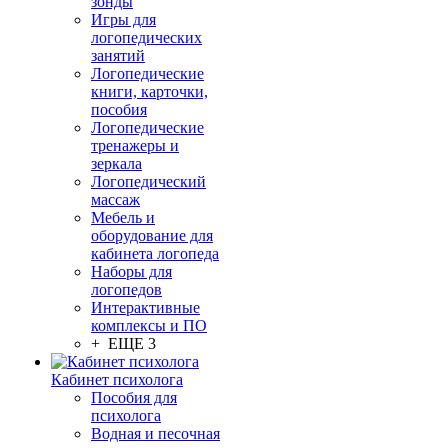
зонды
Игры для
логопедических
занятий
Логопедические
книги, карточки,
пособия
Логопедические
тренажеры и
зеркала
Логопедический
массаж
Мебель и
оборудование для
кабинета логопеда
Наборы для
логопедов
Интерактивные
комплексы и ПО
+ ЕЩЕ 3
Кабинет психолога
Пособия для
психолога
Водная и песочная