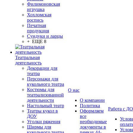
Филимоновская
игрушка
Хохломская
роспись
Печатная
продукция
Сундуки и ларцы
+ ЕЩЕ 8
Театральная
деятельность
Декорации для
театра
Персонажи для
кукольного театра
Костюмы для
О нас
театрализованной
деятельности
О компании
Настольный театр
Политика
Работа с Д
Театры кукол в
Оформляем
ДОУ
все
Услов
Уголки ряжения
необходимые
оплат
Ширмы для
документы в
Услов
кукольного театра
рамках 44-