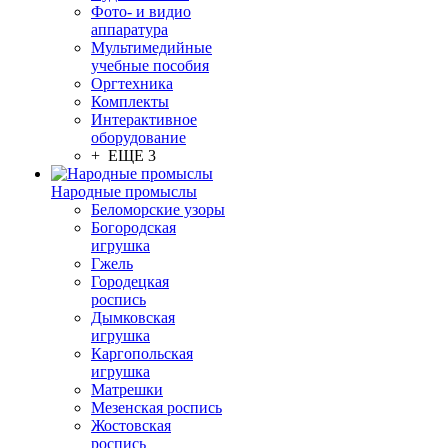
Фото- и видио
аппаратура
Мультимедийные
учебные пособия
Оргтехника
Комплекты
Интерактивное
оборудование
+ ЕЩЕ 3
Народные промыслы
Беломорские узоры
Богородская
игрушка
Гжель
Городецкая
роспись
Дымковская
игрушка
Каргопольская
игрушка
Матрешки
Мезенская роспись
Жостовская
роспись