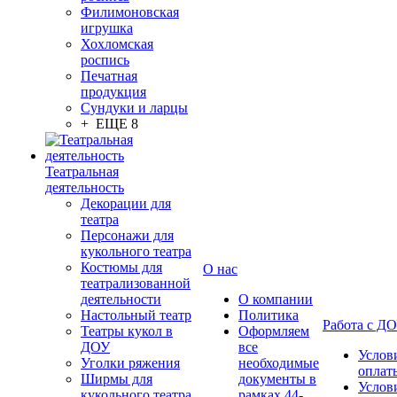
Филимоновская
игрушка
Хохломская
роспись
Печатная
продукция
Сундуки и ларцы
+ ЕЩЕ 8
Театральная
деятельность
Декорации для
театра
Персонажи для
кукольного театра
Костюмы для
О нас
театрализованной
деятельности
О компании
Настольный театр
Политика
Работа с Д
Театры кукол в
Оформляем
ДОУ
все
Услов
Уголки ряжения
необходимые
оплат
Ширмы для
документы в
Услов
кукольного театра
рамках 44-