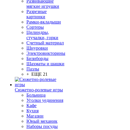
Развивающие
мягкие игрушки
Разрезные
картинки
Рамки-вкладыши
Сортеры
Цилиндры,
стучалки, горки
Счетный материал
Шнуровки
Электровикторины
Бизиборды
Шахматы и шашки
Пазлы
+ ЕЩЕ 21
Сюжетно-ролевые игры
Больница
Уголки уединения
Кафе
Кухня
Магазин
Юный механик
Наборы посуды