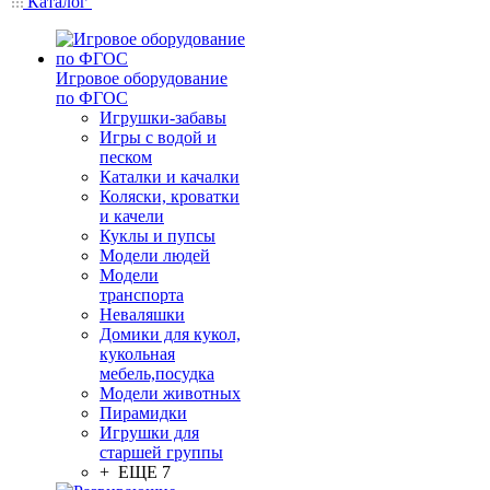
Каталог
Игровое оборудование
по ФГОС
Игрушки-забавы
Игры с водой и
песком
Каталки и качалки
Коляски, кроватки
и качели
Куклы и пупсы
Модели людей
Модели
транспорта
Неваляшки
Домики для кукол,
кукольная
мебель,посудка
Модели животных
Пирамидки
Игрушки для
старшей группы
+ ЕЩЕ 7