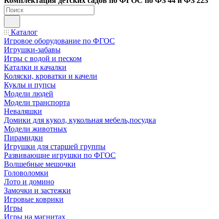
Ко
мплектация детских садов по ФГОC по ФЗ 44 и ФЗ 223
Каталог
Игровое оборудование по ФГОС
Игрушки-забавы
Игры с водой и песком
Каталки и качалки
Коляски, кроватки и качели
Куклы и пупсы
Модели людей
Модели транспорта
Неваляшки
Домики для кукол, кукольная мебель,посудка
Модели животных
Пирамидки
Игрушки для старшей группы
Развивающие игрушки по ФГОС
Волшебные мешочки
Головоломки
Лото и домино
Замочки и застежки
Игровые коврики
Игры
Игры на магнитах