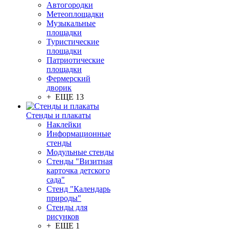
Автогородки
Метеоплощадки
Музыкальные
площадки
Туристические
площадки
Патриотические
площадки
Фермерский
дворик
+ ЕЩЕ 13
Стенды и плакаты
Наклейки
Информационные
стенды
Модульные стенды
Стенды "Визитная
карточка детского
сада"
Стенд "Календарь
природы"
Стенды для
рисунков
+ ЕЩЕ 1