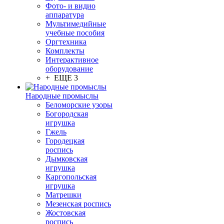
Фото- и видио
аппаратура
Мультимедийные
учебные пособия
Оргтехника
Комплекты
Интерактивное
оборудование
+ ЕЩЕ 3
Народные промыслы
Беломорские узоры
Богородская
игрушка
Гжель
Городецкая
роспись
Дымковская
игрушка
Каргопольская
игрушка
Матрешки
Мезенская роспись
Жостовская
роспись