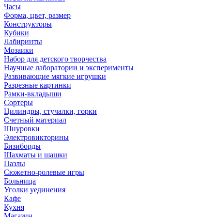
Часы
Форма, цвет, размер
Конструкторы
Кубики
Лабиринты
Мозаики
Набор для детского творчества
Научные лаборатории и эксперименты
Развивающие мягкие игрушки
Разрезные картинки
Рамки-вкладыши
Сортеры
Цилиндры, стучалки, горки
Счетный материал
Шнуровки
Электровикторины
Бизиборды
Шахматы и шашки
Пазлы
Сюжетно-ролевые игры
Больница
Уголки уединения
Кафе
Кухня
Магазин