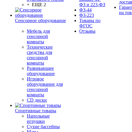
доста
+ ЕЩЕ 2
ФЗ и 223-ФЗ
Гаран
ФЗ-44
на тов
ФЗ-223
Сенсорное оборудование
Товары по
ФГОС
Мебель для
Отзывы
сенсорной
комнаты
Технические
средства для
сенсорной
комнаты
Развивающее
оборудование
Игровое
оборудование для
сенсорной
комнаты
CD диски
Спортивные товары
Напольные
игрушки
Сухие бассейны
Маты