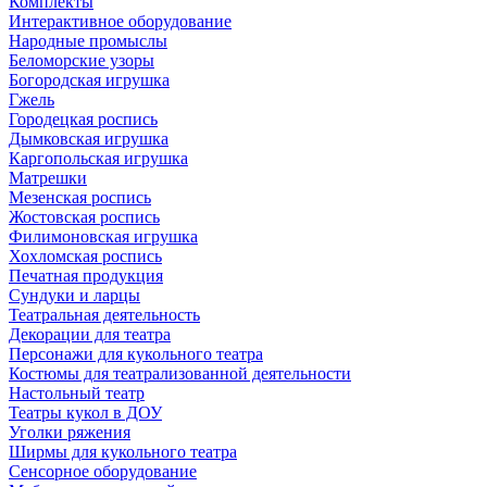
Комплекты
Интерактивное оборудование
Народные промыслы
Беломорские узоры
Богородская игрушка
Гжель
Городецкая роспись
Дымковская игрушка
Каргопольская игрушка
Матрешки
Мезенская роспись
Жостовская роспись
Филимоновская игрушка
Хохломская роспись
Печатная продукция
Сундуки и ларцы
Театральная деятельность
Декорации для театра
Персонажи для кукольного театра
Костюмы для театрализованной деятельности
Настольный театр
Театры кукол в ДОУ
Уголки ряжения
Ширмы для кукольного театра
Сенсорное оборудование