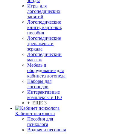
зонды
Игры для
логопедических
занятий
Логопедические
книги, карточки,
пособия
Логопедические
тренажеры и
зеркала
Логопедический
массаж
Мебель и
оборудование для
кабинета логопеда
Наборы для
логопедов
Интерактивные
комплексы и ПО
+ ЕЩЕ 3
Кабинет психолога
Пособия для
психолога
Водная и песочная