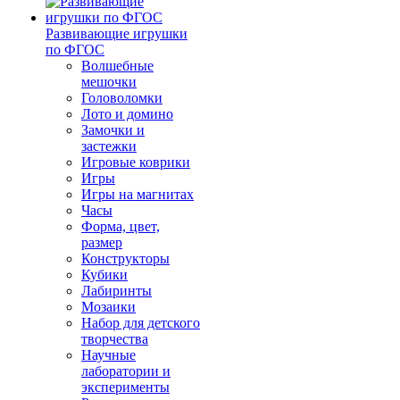
Развивающие игрушки
по ФГОС
Волшебные
мешочки
Головоломки
Лото и домино
Замочки и
застежки
Игровые коврики
Игры
Игры на магнитах
Часы
Форма, цвет,
размер
Конструкторы
Кубики
Лабиринты
Мозаики
Набор для детского
творчества
Научные
лаборатории и
эксперименты