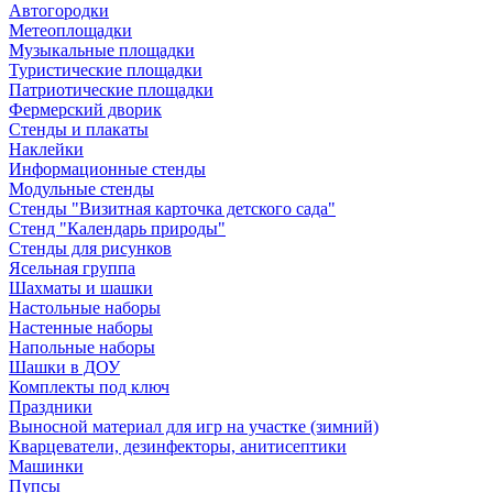
Автогородки
Метеоплощадки
Музыкальные площадки
Туристические площадки
Патриотические площадки
Фермерский дворик
Стенды и плакаты
Наклейки
Информационные стенды
Модульные стенды
Стенды "Визитная карточка детского сада"
Стенд "Календарь природы"
Стенды для рисунков
Ясельная группа
Шахматы и шашки
Настольные наборы
Настенные наборы
Напольные наборы
Шашки в ДОУ
Комплекты под ключ
Праздники
Выносной материал для игр на участке (зимний)
Кварцеватели, дезинфекторы, анитисептики
Машинки
Пупсы