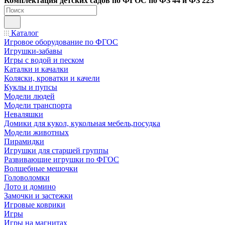
Ко
мплектация детских садов по ФГОC по ФЗ 44 и ФЗ 223
Каталог
Игровое оборудование по ФГОС
Игрушки-забавы
Игры с водой и песком
Каталки и качалки
Коляски, кроватки и качели
Куклы и пупсы
Модели людей
Модели транспорта
Неваляшки
Домики для кукол, кукольная мебель,посудка
Модели животных
Пирамидки
Игрушки для старшей группы
Развивающие игрушки по ФГОС
Волшебные мешочки
Головоломки
Лото и домино
Замочки и застежки
Игровые коврики
Игры
Игры на магнитах