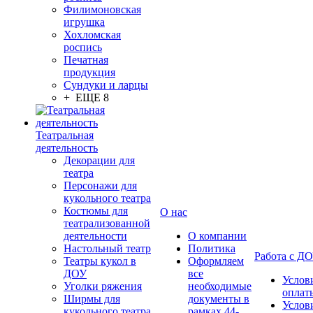
Филимоновская
игрушка
Хохломская
роспись
Печатная
продукция
Сундуки и ларцы
+ ЕЩЕ 8
Театральная
деятельность
Декорации для
театра
Персонажи для
кукольного театра
Костюмы для
О нас
театрализованной
деятельности
О компании
Настольный театр
Политика
Работа с Д
Театры кукол в
Оформляем
ДОУ
все
Услов
Уголки ряжения
необходимые
оплат
Ширмы для
документы в
Услов
кукольного театра
рамках 44-