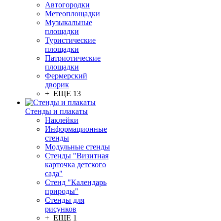
Автогородки
Метеоплощадки
Музыкальные
площадки
Туристические
площадки
Патриотические
площадки
Фермерский
дворик
+ ЕЩЕ 13
Стенды и плакаты
Наклейки
Информационные
стенды
Модульные стенды
Стенды "Визитная
карточка детского
сада"
Стенд "Календарь
природы"
Стенды для
рисунков
+ ЕЩЕ 1