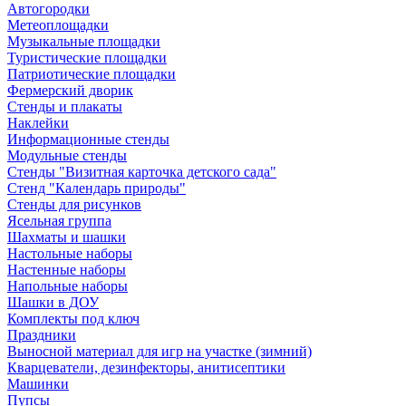
Автогородки
Метеоплощадки
Музыкальные площадки
Туристические площадки
Патриотические площадки
Фермерский дворик
Стенды и плакаты
Наклейки
Информационные стенды
Модульные стенды
Стенды "Визитная карточка детского сада"
Стенд "Календарь природы"
Стенды для рисунков
Ясельная группа
Шахматы и шашки
Настольные наборы
Настенные наборы
Напольные наборы
Шашки в ДОУ
Комплекты под ключ
Праздники
Выносной материал для игр на участке (зимний)
Кварцеватели, дезинфекторы, анитисептики
Машинки
Пупсы