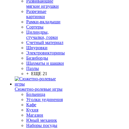
Развивающие
мягкие игрушки
Разрезные
картинки
Рамки-вкладыши
Сортеры
Цилиндры,
стучалки, горки
Счетный материал
Шнуровки
Электровикторины
Бизиборды
Шахматы и шашки
Пазлы
+ ЕЩЕ 21
Сюжетно-ролевые игры
Больница
Уголки уединения
Кафе
Кухня
Магазин
Юный механик
Наборы посуды