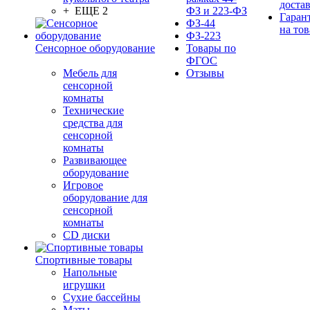
доста
+ ЕЩЕ 2
ФЗ и 223-ФЗ
Гаран
ФЗ-44
на тов
ФЗ-223
Сенсорное оборудование
Товары по
ФГОС
Мебель для
Отзывы
сенсорной
комнаты
Технические
средства для
сенсорной
комнаты
Развивающее
оборудование
Игровое
оборудование для
сенсорной
комнаты
CD диски
Спортивные товары
Напольные
игрушки
Сухие бассейны
Маты