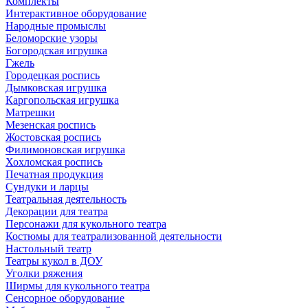
Комплекты
Интерактивное оборудование
Народные промыслы
Беломорские узоры
Богородская игрушка
Гжель
Городецкая роспись
Дымковская игрушка
Каргопольская игрушка
Матрешки
Мезенская роспись
Жостовская роспись
Филимоновская игрушка
Хохломская роспись
Печатная продукция
Сундуки и ларцы
Театральная деятельность
Декорации для театра
Персонажи для кукольного театра
Костюмы для театрализованной деятельности
Настольный театр
Театры кукол в ДОУ
Уголки ряжения
Ширмы для кукольного театра
Сенсорное оборудование