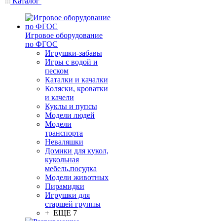
Каталог
Игровое оборудование
по ФГОС
Игрушки-забавы
Игры с водой и
песком
Каталки и качалки
Коляски, кроватки
и качели
Куклы и пупсы
Модели людей
Модели
транспорта
Неваляшки
Домики для кукол,
кукольная
мебель,посудка
Модели животных
Пирамидки
Игрушки для
старшей группы
+ ЕЩЕ 7