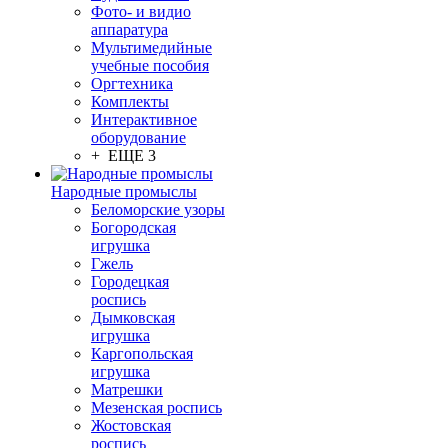
Фото- и видио
аппаратура
Мультимедийные
учебные пособия
Оргтехника
Комплекты
Интерактивное
оборудование
+ ЕЩЕ 3
Народные промыслы
Беломорские узоры
Богородская
игрушка
Гжель
Городецкая
роспись
Дымковская
игрушка
Каргопольская
игрушка
Матрешки
Мезенская роспись
Жостовская
роспись