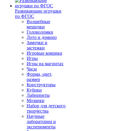
Развивающие игрушки
по ФГОС
Волшебные
мешочки
Головоломки
Лото и домино
Замочки и
застежки
Игровые коврики
Игры
Игры на магнитах
Часы
Форма, цвет,
размер
Конструкторы
Кубики
Лабиринты
Мозаики
Набор для детского
творчества
Научные
лаборатории и
эксперименты