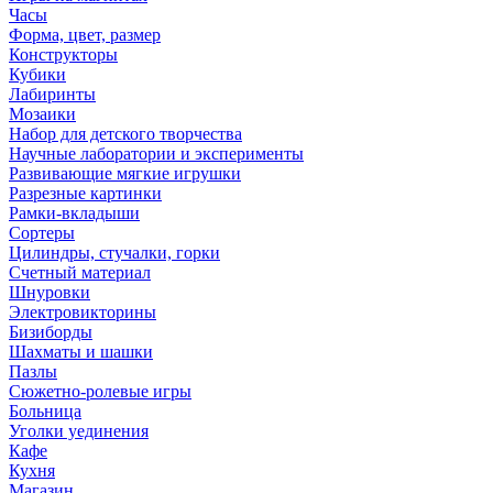
Часы
Форма, цвет, размер
Конструкторы
Кубики
Лабиринты
Мозаики
Набор для детского творчества
Научные лаборатории и эксперименты
Развивающие мягкие игрушки
Разрезные картинки
Рамки-вкладыши
Сортеры
Цилиндры, стучалки, горки
Счетный материал
Шнуровки
Электровикторины
Бизиборды
Шахматы и шашки
Пазлы
Сюжетно-ролевые игры
Больница
Уголки уединения
Кафе
Кухня
Магазин