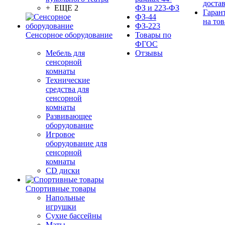
доста
+ ЕЩЕ 2
ФЗ и 223-ФЗ
Гаран
ФЗ-44
на тов
ФЗ-223
Сенсорное оборудование
Товары по
ФГОС
Мебель для
Отзывы
сенсорной
комнаты
Технические
средства для
сенсорной
комнаты
Развивающее
оборудование
Игровое
оборудование для
сенсорной
комнаты
CD диски
Спортивные товары
Напольные
игрушки
Сухие бассейны
Маты