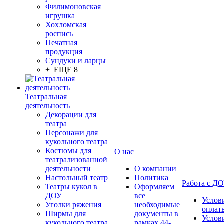
Филимоновская
игрушка
Хохломская
роспись
Печатная
продукция
Сундуки и ларцы
+ ЕЩЕ 8
Театральная
деятельность
Декорации для
театра
Персонажи для
кукольного театра
Костюмы для
О нас
театрализованной
деятельности
О компании
Настольный театр
Политика
Работа с Д
Театры кукол в
Оформляем
ДОУ
все
Услов
Уголки ряжения
необходимые
оплат
Ширмы для
документы в
Услов
кукольного театра
рамках 44-