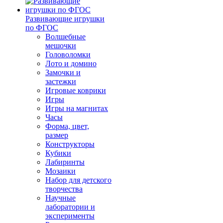
Развивающие игрушки
по ФГОС
Волшебные
мешочки
Головоломки
Лото и домино
Замочки и
застежки
Игровые коврики
Игры
Игры на магнитах
Часы
Форма, цвет,
размер
Конструкторы
Кубики
Лабиринты
Мозаики
Набор для детского
творчества
Научные
лаборатории и
эксперименты