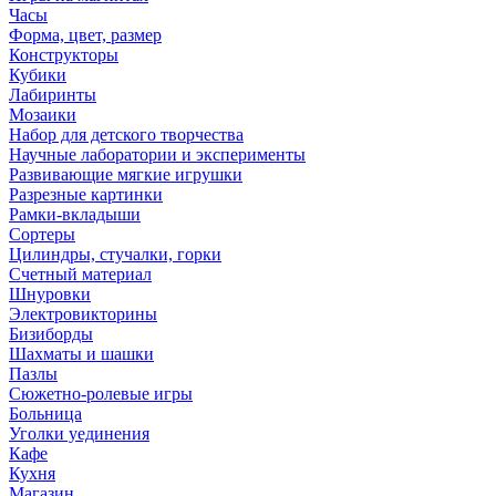
Часы
Форма, цвет, размер
Конструкторы
Кубики
Лабиринты
Мозаики
Набор для детского творчества
Научные лаборатории и эксперименты
Развивающие мягкие игрушки
Разрезные картинки
Рамки-вкладыши
Сортеры
Цилиндры, стучалки, горки
Счетный материал
Шнуровки
Электровикторины
Бизиборды
Шахматы и шашки
Пазлы
Сюжетно-ролевые игры
Больница
Уголки уединения
Кафе
Кухня
Магазин