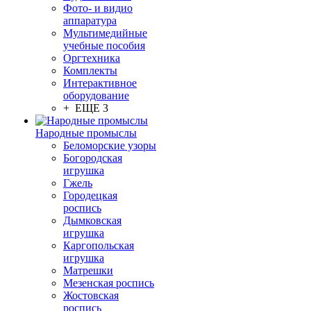
Фото- и видио
аппаратура
Мультимедийные
учебные пособия
Оргтехника
Комплекты
Интерактивное
оборудование
+ ЕЩЕ 3
Народные промыслы
Беломорские узоры
Богородская
игрушка
Гжель
Городецкая
роспись
Дымковская
игрушка
Каргопольская
игрушка
Матрешки
Мезенская роспись
Жостовская
роспись