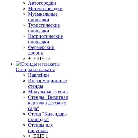
Автогородки
Метеоплощадки
Музыкальные
площадки
Туристические
площадки
Патриотические
площадки
Фермерский
дворик
+ ЕЩЕ 13
Стенды и плакаты
Наклейки
Информационные
стенды
Модульные стенды
Стенды "Визитная
карточка детского
сада"
Стенд "Календарь
природы"
Стенды для
рисунков
+ ЕЩЕ 1