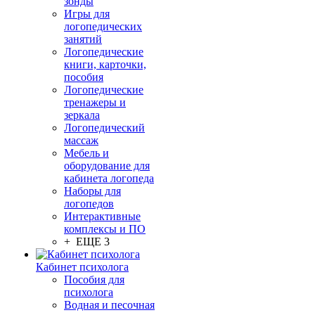
зонды
Игры для
логопедических
занятий
Логопедические
книги, карточки,
пособия
Логопедические
тренажеры и
зеркала
Логопедический
массаж
Мебель и
оборудование для
кабинета логопеда
Наборы для
логопедов
Интерактивные
комплексы и ПО
+ ЕЩЕ 3
Кабинет психолога
Пособия для
психолога
Водная и песочная