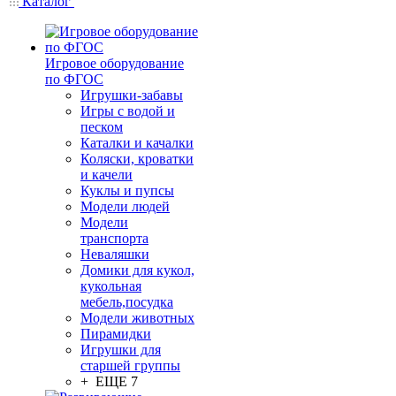
Каталог
Игровое оборудование
по ФГОС
Игрушки-забавы
Игры с водой и
песком
Каталки и качалки
Коляски, кроватки
и качели
Куклы и пупсы
Модели людей
Модели
транспорта
Неваляшки
Домики для кукол,
кукольная
мебель,посудка
Модели животных
Пирамидки
Игрушки для
старшей группы
+ ЕЩЕ 7