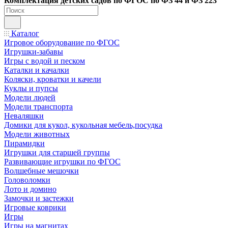
Ко
мплектация детских садов по ФГОC по ФЗ 44 и ФЗ 223
Каталог
Игровое оборудование по ФГОС
Игрушки-забавы
Игры с водой и песком
Каталки и качалки
Коляски, кроватки и качели
Куклы и пупсы
Модели людей
Модели транспорта
Неваляшки
Домики для кукол, кукольная мебель,посудка
Модели животных
Пирамидки
Игрушки для старшей группы
Развивающие игрушки по ФГОС
Волшебные мешочки
Головоломки
Лото и домино
Замочки и застежки
Игровые коврики
Игры
Игры на магнитах