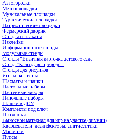
Автогородки
Метеоплощадки
Музыкальные площадки
Туристические площадки
Патриотические площадки
Фермерский дворик
Стенды и плакаты
Наклейки
Информационные стенды
Модульные стенды
Стенды "Визитная карточка детского сада"
Стенд "Календарь природы"
Стенды для рисунков
Ясельная группа
Шахматы и шашки
Настольные наборы
Настенные наборы
Напольные наборы
Шашки в ДОУ
Комплекты под ключ
Праздники
Выносной материал для игр на участке (зимний)
Кварцеватели, дезинфекторы, анитисептики
Машинки
Пупсы