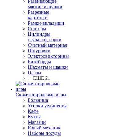
Развивающие
мягкие игрушки
Разрезные
картинки
Рамки-вкладыши
Сортеры
Цилиндры,
стучалки, горки
Счетный материал
Шнуровки
Электровикторины
Бизиборды
Шахматы и шашки
Пазлы
+ ЕЩЕ 21
Сюжетно-ролевые игры
Больница
Уголки уединения
Кафе
Кухня
Магазин
Юный механик
Наборы посуды