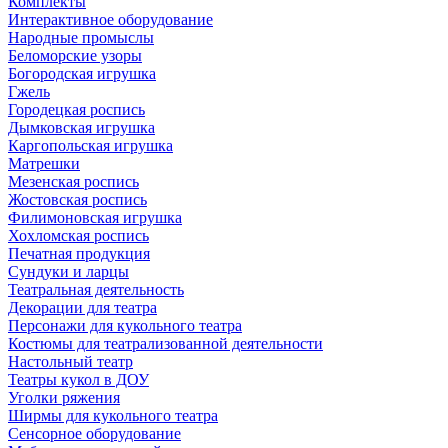
Комплекты
Интерактивное оборудование
Народные промыслы
Беломорские узоры
Богородская игрушка
Гжель
Городецкая роспись
Дымковская игрушка
Каргопольская игрушка
Матрешки
Мезенская роспись
Жостовская роспись
Филимоновская игрушка
Хохломская роспись
Печатная продукция
Сундуки и ларцы
Театральная деятельность
Декорации для театра
Персонажи для кукольного театра
Костюмы для театрализованной деятельности
Настольный театр
Театры кукол в ДОУ
Уголки ряжения
Ширмы для кукольного театра
Сенсорное оборудование