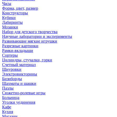
Часы
Форма, цвет, размер
Конструкторы
Кубики
Лабиринты
Мозаики
Набор для детского творчества
Научные лаборатории и эксперименты
Развивающие мягкие игрушки
Разрезные картинки
Рамки-вкладыши
Сортеры
Цилиндры, стучалки, горки
Счетный материал
Шнуровки
Электровикторины
Бизиборды
Шахматы и шашки
Пазлы
Сюжетно-ролевые игры
Больница
Уголки уединения
Кафе
Кухня
Магазин