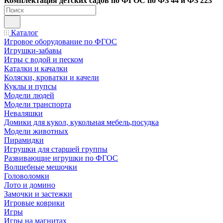
Ко
мплектация детских садов по ФГОC по ФЗ 44 и ФЗ 223
Каталог
Игровое оборудование по ФГОС
Игрушки-забавы
Игры с водой и песком
Каталки и качалки
Коляски, кроватки и качели
Куклы и пупсы
Модели людей
Модели транспорта
Неваляшки
Домики для кукол, кукольная мебель,посудка
Модели животных
Пирамидки
Игрушки для старшей группы
Развивающие игрушки по ФГОС
Волшебные мешочки
Головоломки
Лото и домино
Замочки и застежки
Игровые коврики
Игры
Игры на магнитах