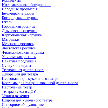
Комплекты
Интерактивное оборудование
Народные промыслы
Беломорские узоры
Богородская игрушка
Гжель
Городецкая роспись
Дымковская игрушка
Каргопольская игрушка
Матрешки
Мезенская роспись
Жостовская роспись
Филимоновская игрушка
Хохломская роспись
Печатная продукция
Сундуки и ларцы
Театральная деятельность
Декорации для театра
Персонажи для кукольного театра
Костюмы для театрализованной деятельности
Настольный театр
Театры кукол в ДОУ
Уголки ряжения
Ширмы для кукольного театра
Сенсорное оборудование