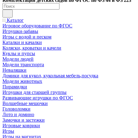
Ко
мплектация детских садов по ФГОC по ФЗ 44 и ФЗ 223
Каталог
Игровое оборудование по ФГОС
Игрушки-забавы
Игры с водой и песком
Каталки и качалки
Коляски, кроватки и качели
Куклы и пупсы
Модели людей
Модели транспорта
Неваляшки
Домики для кукол, кукольная мебель,посудка
Модели животных
Пирамидки
Игрушки для старшей группы
Развивающие игрушки по ФГОС
Волшебные мешочки
Головоломки
Лото и домино
Замочки и застежки
Игровые коврики
Игры
Игры на магнитах