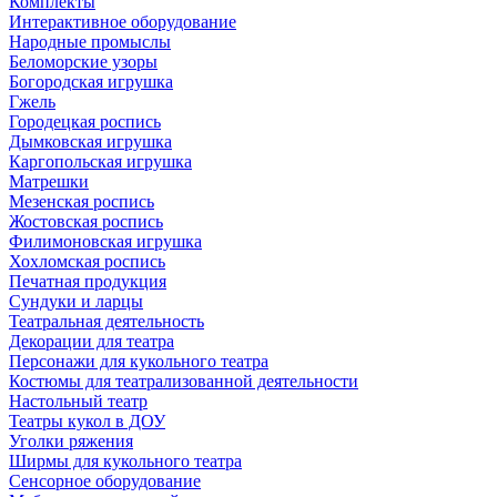
Комплекты
Интерактивное оборудование
Народные промыслы
Беломорские узоры
Богородская игрушка
Гжель
Городецкая роспись
Дымковская игрушка
Каргопольская игрушка
Матрешки
Мезенская роспись
Жостовская роспись
Филимоновская игрушка
Хохломская роспись
Печатная продукция
Сундуки и ларцы
Театральная деятельность
Декорации для театра
Персонажи для кукольного театра
Костюмы для театрализованной деятельности
Настольный театр
Театры кукол в ДОУ
Уголки ряжения
Ширмы для кукольного театра
Сенсорное оборудование