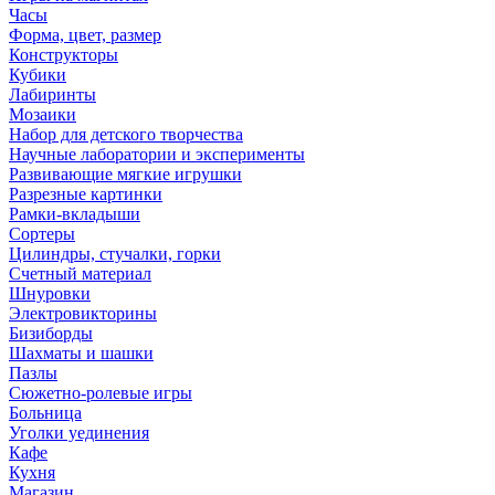
Часы
Форма, цвет, размер
Конструкторы
Кубики
Лабиринты
Мозаики
Набор для детского творчества
Научные лаборатории и эксперименты
Развивающие мягкие игрушки
Разрезные картинки
Рамки-вкладыши
Сортеры
Цилиндры, стучалки, горки
Счетный материал
Шнуровки
Электровикторины
Бизиборды
Шахматы и шашки
Пазлы
Сюжетно-ролевые игры
Больница
Уголки уединения
Кафе
Кухня
Магазин