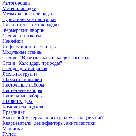
Автогородки
Метеоплощадки
Музыкальные площадки
Туристические площадки
Патриотические площадки
Фермерский дворик
Стенды и плакаты
Наклейки
Информационные стенды
Модульные стенды
Стенды "Визитная карточка детского сада"
Стенд "Календарь природы"
Стенды для рисунков
Ясельная группа
Шахматы и шашки
Настольные наборы
Настенные наборы
Напольные наборы
Шашки в ДОУ
Комплекты под ключ
Праздники
Выносной материал для игр на участке (зимний)
Кварцеватели, дезинфекторы, анитисептики
Машинки
Пупсы