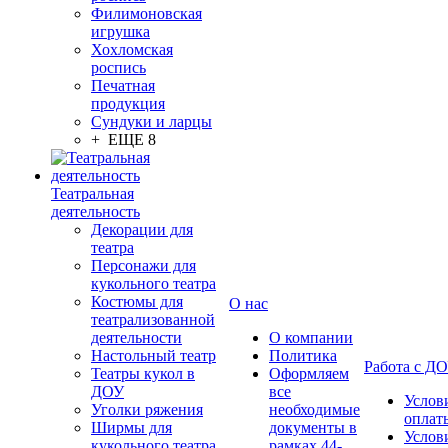
Филимоновская
игрушка
Хохломская
роспись
Печатная
продукция
Сундуки и ларцы
+ ЕЩЕ 8
Театральная
деятельность
Декорации для
театра
Персонажи для
кукольного театра
Костюмы для
О нас
театрализованной
деятельности
О компании
Настольный театр
Политика
Работа с Д
Театры кукол в
Оформляем
ДОУ
все
Услов
Уголки ряжения
необходимые
оплат
Ширмы для
документы в
Услов
кукольного театра
рамках 44-