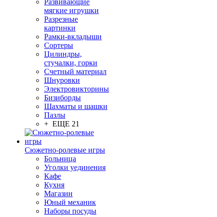
Развивающие
мягкие игрушки
Разрезные
картинки
Рамки-вкладыши
Сортеры
Цилиндры,
стучалки, горки
Счетный материал
Шнуровки
Электровикторины
Бизиборды
Шахматы и шашки
Пазлы
+ ЕЩЕ 21
Сюжетно-ролевые игры
Больница
Уголки уединения
Кафе
Кухня
Магазин
Юный механик
Наборы посуды