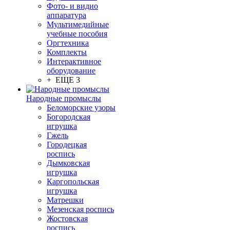
Фото- и видио
аппаратура
Мультимедийные
учебные пособия
Оргтехника
Комплекты
Интерактивное
оборудование
+ ЕЩЕ 3
Народные промыслы
Беломорские узоры
Богородская
игрушка
Гжель
Городецкая
роспись
Дымковская
игрушка
Каргопольская
игрушка
Матрешки
Мезенская роспись
Жостовская
роспись