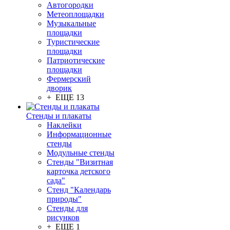
Автогородки
Метеоплощадки
Музыкальные
площадки
Туристические
площадки
Патриотические
площадки
Фермерский
дворик
+ ЕЩЕ 13
Стенды и плакаты
Наклейки
Информационные
стенды
Модульные стенды
Стенды "Визитная
карточка детского
сада"
Стенд "Календарь
природы"
Стенды для
рисунков
+ ЕЩЕ 1