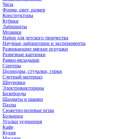
Часы
Форма, цвет, размер
Конструкторы
Кубики
Лабиринты
Мозаики
Набор для детского творчества
Научные лаборатории и эксперименты
Развивающие мягкие игрушки
Разрезные картинки
Рамки-вкладыши
Сортеры
Цилиндры, стучалки, горки
Счетный материал
Шнуровки
Электровикторины
Бизиборды
Шахматы и шашки
Пазлы
Сюжетно-ролевые игры
Больница
Уголки уединения
Кафе
Кухня
Магазин