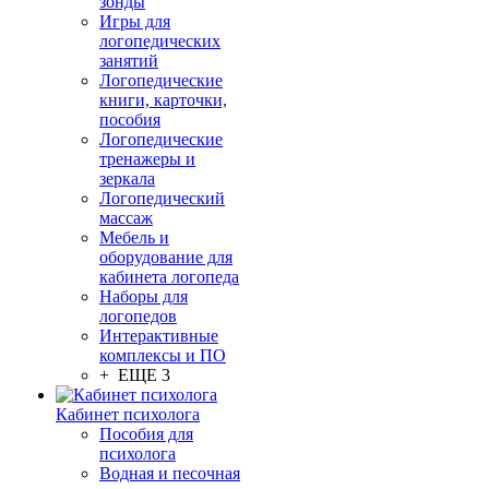
зонды
Игры для
логопедических
занятий
Логопедические
книги, карточки,
пособия
Логопедические
тренажеры и
зеркала
Логопедический
массаж
Мебель и
оборудование для
кабинета логопеда
Наборы для
логопедов
Интерактивные
комплексы и ПО
+ ЕЩЕ 3
Кабинет психолога
Пособия для
психолога
Водная и песочная