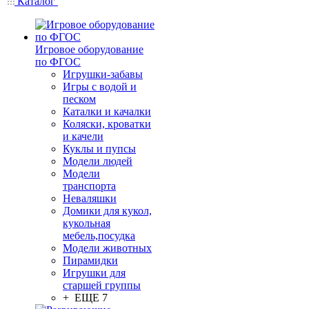
Каталог
Игровое оборудование
по ФГОС
Игрушки-забавы
Игры с водой и
песком
Каталки и качалки
Коляски, кроватки
и качели
Куклы и пупсы
Модели людей
Модели
транспорта
Неваляшки
Домики для кукол,
кукольная
мебель,посудка
Модели животных
Пирамидки
Игрушки для
старшей группы
+ ЕЩЕ 7