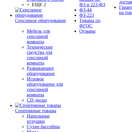
доста
+ ЕЩЕ 2
ФЗ и 223-ФЗ
Гаран
ФЗ-44
на тов
ФЗ-223
Сенсорное оборудование
Товары по
ФГОС
Мебель для
Отзывы
сенсорной
комнаты
Технические
средства для
сенсорной
комнаты
Развивающее
оборудование
Игровое
оборудование для
сенсорной
комнаты
CD диски
Спортивные товары
Напольные
игрушки
Сухие бассейны
Маты