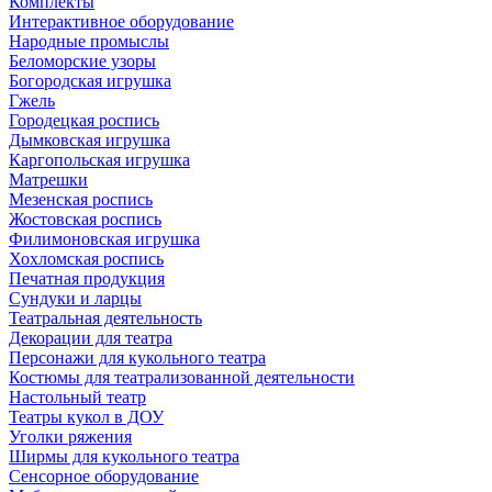
Комплекты
Интерактивное оборудование
Народные промыслы
Беломорские узоры
Богородская игрушка
Гжель
Городецкая роспись
Дымковская игрушка
Каргопольская игрушка
Матрешки
Мезенская роспись
Жостовская роспись
Филимоновская игрушка
Хохломская роспись
Печатная продукция
Сундуки и ларцы
Театральная деятельность
Декорации для театра
Персонажи для кукольного театра
Костюмы для театрализованной деятельности
Настольный театр
Театры кукол в ДОУ
Уголки ряжения
Ширмы для кукольного театра
Сенсорное оборудование