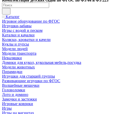
Ко
мплектация детских садов по ФГОC по ФЗ 44 и ФЗ 223
Каталог
Игровое оборудование по ФГОС
Игрушки-забавы
Игры с водой и песком
Каталки и качалки
Коляски, кроватки и качели
Куклы и пупсы
Модели людей
Модели транспорта
Неваляшки
Домики для кукол, кукольная мебель,посудка
Модели животных
Пирамидки
Игрушки для старшей группы
Развивающие игрушки по ФГОС
Волшебные мешочки
Головоломки
Лото и домино
Замочки и застежки
Игровые коврики
Игры
Игры на магнитах