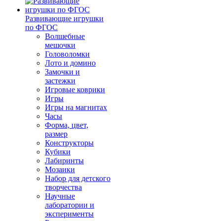
Развивающие игрушки
по ФГОС
Волшебные
мешочки
Головоломки
Лото и домино
Замочки и
застежки
Игровые коврики
Игры
Игры на магнитах
Часы
Форма, цвет,
размер
Конструкторы
Кубики
Лабиринты
Мозаики
Набор для детского
творчества
Научные
лаборатории и
эксперименты