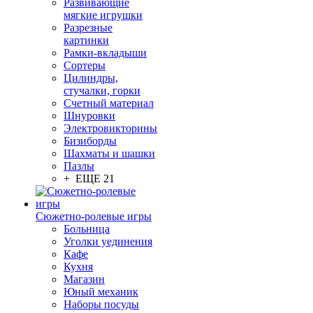
Развивающие
мягкие игрушки
Разрезные
картинки
Рамки-вкладыши
Сортеры
Цилиндры,
стучалки, горки
Счетный материал
Шнуровки
Электровикторины
Бизиборды
Шахматы и шашки
Пазлы
+ ЕЩЕ 21
Сюжетно-ролевые игры
Больница
Уголки уединения
Кафе
Кухня
Магазин
Юный механик
Наборы посуды