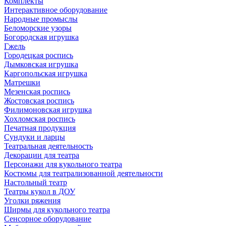
Комплекты
Интерактивное оборудование
Народные промыслы
Беломорские узоры
Богородская игрушка
Гжель
Городецкая роспись
Дымковская игрушка
Каргопольская игрушка
Матрешки
Мезенская роспись
Жостовская роспись
Филимоновская игрушка
Хохломская роспись
Печатная продукция
Сундуки и ларцы
Театральная деятельность
Декорации для театра
Персонажи для кукольного театра
Костюмы для театрализованной деятельности
Настольный театр
Театры кукол в ДОУ
Уголки ряжения
Ширмы для кукольного театра
Сенсорное оборудование