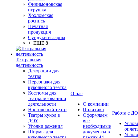
Филимоновская
игрушка
Хохломская
роспись
Печатная
продукция
Сундуки и ларцы
+ ЕЩЕ 8
Театральная
деятельность
Декорации для
театра
Персонажи для
кукольного театра
Костюмы для
О нас
театрализованной
деятельности
О компании
Настольный театр
Политика
Работа с Д
Театры кукол в
Оформляем
ДОУ
все
Услов
Уголки ряжения
необходимые
оплат
Ширмы для
документы в
Услов
кукольного театра
рамках 44-