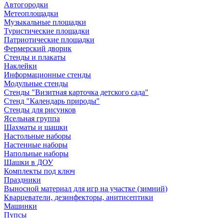
Автогородки
Метеоплощадки
Музыкальные площадки
Туристические площадки
Патриотические площадки
Фермерский дворик
Стенды и плакаты
Наклейки
Информационные стенды
Модульные стенды
Стенды "Визитная карточка детского сада"
Стенд "Календарь природы"
Стенды для рисунков
Ясельная группа
Шахматы и шашки
Настольные наборы
Настенные наборы
Напольные наборы
Шашки в ДОУ
Комплекты под ключ
Праздники
Выносной материал для игр на участке (зимний)
Кварцеватели, дезинфекторы, анитисептики
Машинки
Пупсы