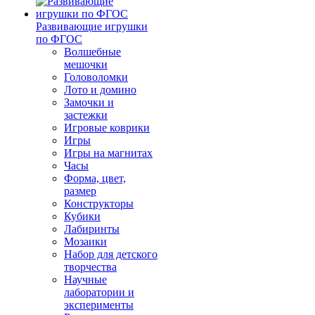
Развивающие игрушки
по ФГОС
Волшебные
мешочки
Головоломки
Лото и домино
Замочки и
застежки
Игровые коврики
Игры
Игры на магнитах
Часы
Форма, цвет,
размер
Конструкторы
Кубики
Лабиринты
Мозаики
Набор для детского
творчества
Научные
лаборатории и
эксперименты