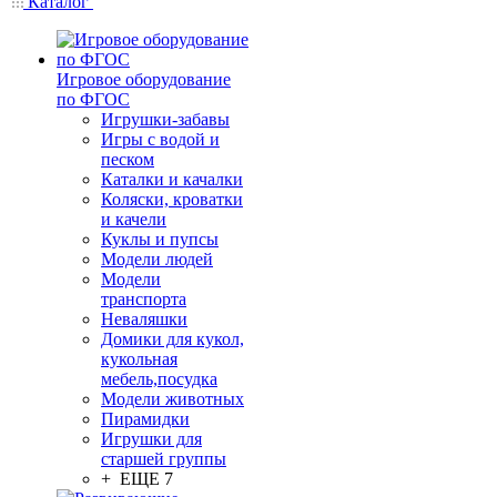
Каталог
Игровое оборудование
по ФГОС
Игрушки-забавы
Игры с водой и
песком
Каталки и качалки
Коляски, кроватки
и качели
Куклы и пупсы
Модели людей
Модели
транспорта
Неваляшки
Домики для кукол,
кукольная
мебель,посудка
Модели животных
Пирамидки
Игрушки для
старшей группы
+ ЕЩЕ 7