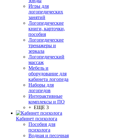
зонды
Игры для
логопедических
занятий
Логопедические
книги, карточки,
пособия
Логопедические
тренажеры и
зеркала
Логопедический
массаж
Мебель и
оборудование для
кабинета логопеда
Наборы для
логопедов
Интерактивные
комплексы и ПО
+ ЕЩЕ 3
Кабинет психолога
Пособия для
психолога
Водная и песочная