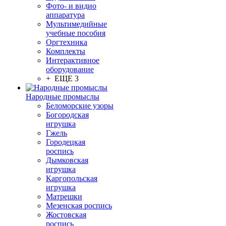
Фото- и видио
аппаратура
Мультимедийные
учебные пособия
Оргтехника
Комплекты
Интерактивное
оборудование
+ ЕЩЕ 3
Народные промыслы
Беломорские узоры
Богородская
игрушка
Гжель
Городецкая
роспись
Дымковская
игрушка
Каргопольская
игрушка
Матрешки
Мезенская роспись
Жостовская
роспись