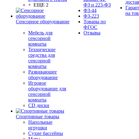
доста
+ ЕЩЕ 2
ФЗ и 223-ФЗ
Гаран
ФЗ-44
на тов
ФЗ-223
Сенсорное оборудование
Товары по
ФГОС
Мебель для
Отзывы
сенсорной
комнаты
Технические
средства для
сенсорной
комнаты
Развивающее
оборудование
Игровое
оборудование для
сенсорной
комнаты
CD диски
Спортивные товары
Напольные
игрушки
Сухие бассейны
Маты