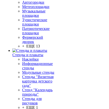
Автогородки
Метеоплощадки
Музыкальные
площадки
Туристические
площадки
Патриотические
площадки
Фермерский
дворик
+ ЕЩЕ 13
Стенды и плакаты
Наклейки
Информационные
стенды
Модульные стенды
Стенды "Визитная
карточка детского
сада"
Стенд "Календарь
природы"
Стенды для
рисунков
+ ЕЩЕ 1