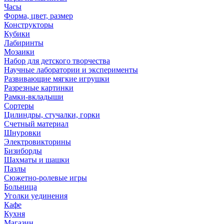
Часы
Форма, цвет, размер
Конструкторы
Кубики
Лабиринты
Мозаики
Набор для детского творчества
Научные лаборатории и эксперименты
Развивающие мягкие игрушки
Разрезные картинки
Рамки-вкладыши
Сортеры
Цилиндры, стучалки, горки
Счетный материал
Шнуровки
Электровикторины
Бизиборды
Шахматы и шашки
Пазлы
Сюжетно-ролевые игры
Больница
Уголки уединения
Кафе
Кухня
Магазин