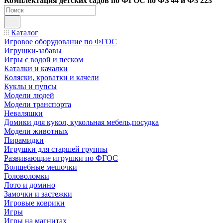
Ко
мплектация детских садов по ФГОC по ФЗ 44 и ФЗ 223
Каталог
Игровое оборудование по ФГОС
Игрушки-забавы
Игры с водой и песком
Каталки и качалки
Коляски, кроватки и качели
Куклы и пупсы
Модели людей
Модели транспорта
Неваляшки
Домики для кукол, кукольная мебель,посудка
Модели животных
Пирамидки
Игрушки для старшей группы
Развивающие игрушки по ФГОС
Волшебные мешочки
Головоломки
Лото и домино
Замочки и застежки
Игровые коврики
Игры
Игры на магнитах