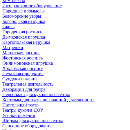
Комплекты
Интерактивное оборудование
Народные промыслы
Беломорские узоры
Богородская игрушка
Гжель
Городецкая роспись
Дымковская игрушка
Каргопольская игрушка
Матрешки
Мезенская роспись
Жостовская роспись
Филимоновская игрушка
Хохломская роспись
Печатная продукция
Сундуки и ларцы
Театральная деятельность
Декорации для театра
Персонажи для кукольного театра
Костюмы для театрализованной деятельности
Настольный театр
Театры кукол в ДОУ
Уголки ряжения
Ширмы для кукольного театра
Сенсорное оборудование