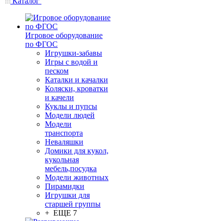
Каталог
Игровое оборудование
по ФГОС
Игрушки-забавы
Игры с водой и
песком
Каталки и качалки
Коляски, кроватки
и качели
Куклы и пупсы
Модели людей
Модели
транспорта
Неваляшки
Домики для кукол,
кукольная
мебель,посудка
Модели животных
Пирамидки
Игрушки для
старшей группы
+ ЕЩЕ 7