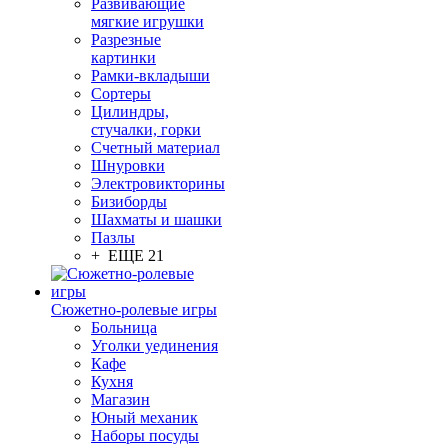
Развивающие
мягкие игрушки
Разрезные
картинки
Рамки-вкладыши
Сортеры
Цилиндры,
стучалки, горки
Счетный материал
Шнуровки
Электровикторины
Бизиборды
Шахматы и шашки
Пазлы
+ ЕЩЕ 21
Сюжетно-ролевые игры
Больница
Уголки уединения
Кафе
Кухня
Магазин
Юный механик
Наборы посуды