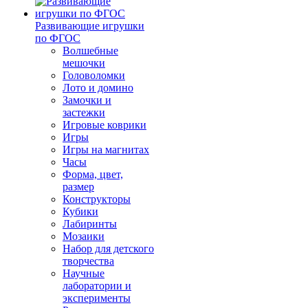
Развивающие игрушки
по ФГОС
Волшебные
мешочки
Головоломки
Лото и домино
Замочки и
застежки
Игровые коврики
Игры
Игры на магнитах
Часы
Форма, цвет,
размер
Конструкторы
Кубики
Лабиринты
Мозаики
Набор для детского
творчества
Научные
лаборатории и
эксперименты