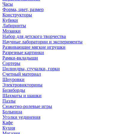
Часы
Форма, цвет, размер
Конструкторы
Кубики
Лабиринты
Мозаики
Набор для детского творчества
Научные лаборатории и эксперименты
Развивающие мягкие игрушки
Разрезные картинки
Рамки-вкладыши
Сортеры
Цилиндры, стучалки, горки
Счетный материал
Шнуровки
Электровикторины
Бизиборды
Шахматы и шашки
Пазлы
Сюжетно-ролевые игры
Больница
Уголки уединения
Кафе
Кухня
Магазин