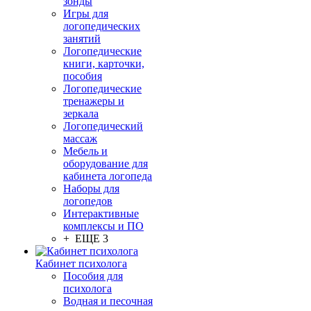
зонды
Игры для
логопедических
занятий
Логопедические
книги, карточки,
пособия
Логопедические
тренажеры и
зеркала
Логопедический
массаж
Мебель и
оборудование для
кабинета логопеда
Наборы для
логопедов
Интерактивные
комплексы и ПО
+ ЕЩЕ 3
Кабинет психолога
Пособия для
психолога
Водная и песочная