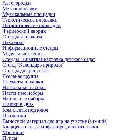
Автогородки
Метеоплощадки
Музыкальные площадки
Туристические площадки
Патриотические площадки
Фермерский дворик
Стенды и плакаты
Наклейки
Информационные стенды
Модульные стенды
Стенды "Визитная карточка детского сада"
Стенд "Календарь природы"
Стенды для рисунков
Ясельная группа
Шахматы и шашки
Настольные наборы
Настенные наборы
Напольные наборы
Шашки в ДОУ
Комплекты под ключ
Праздники
Выносной материал для игр на участке (зимний)
Кварцеватели, дезинфекторы, анитисептики
Машинки
Пупсы