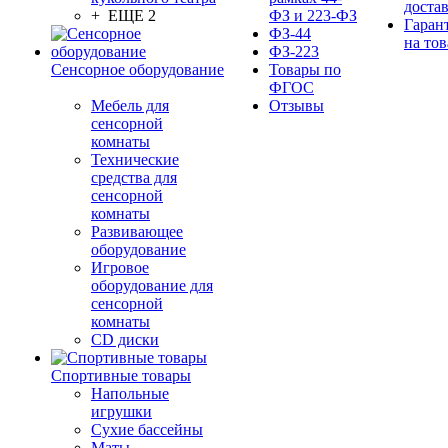
доста
+ ЕЩЕ 2
ФЗ и 223-ФЗ
Гаран
ФЗ-44
на тов
ФЗ-223
Сенсорное оборудование
Товары по
ФГОС
Мебель для
Отзывы
сенсорной
комнаты
Технические
средства для
сенсорной
комнаты
Развивающее
оборудование
Игровое
оборудование для
сенсорной
комнаты
CD диски
Спортивные товары
Напольные
игрушки
Сухие бассейны
Маты