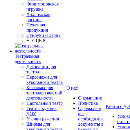
Филимоновская
игрушка
Хохломская
роспись
Печатная
продукция
Сундуки и ларцы
+ ЕЩЕ 8
Театральная
деятельность
Декорации для
театра
Персонажи для
кукольного театра
Костюмы для
О нас
театрализованной
деятельности
О компании
Настольный театр
Политика
Работа с Д
Театры кукол в
Оформляем
ДОУ
все
Услов
Уголки ряжения
необходимые
оплат
Ширмы для
документы в
Услов
кукольного театра
рамках 44-