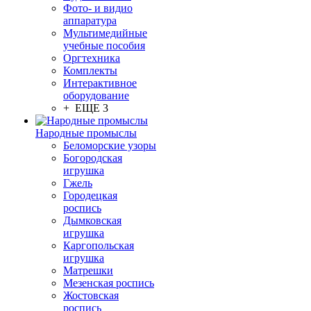
Фото- и видио
аппаратура
Мультимедийные
учебные пособия
Оргтехника
Комплекты
Интерактивное
оборудование
+ ЕЩЕ 3
Народные промыслы
Беломорские узоры
Богородская
игрушка
Гжель
Городецкая
роспись
Дымковская
игрушка
Каргопольская
игрушка
Матрешки
Мезенская роспись
Жостовская
роспись