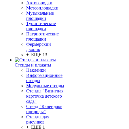
Автогородки
Метеоплощадки
Музыкальные
площадки
Туристические
площадки
Патриотические
площадки
Фермерский
дворик
+ ЕЩЕ 13
Стенды и плакаты
Наклейки
Информационные
стенды
Модульные стенды
Стенды "Визитная
карточка детского
сада"
Стенд "Календарь
природы"
Стенды для
рисунков
+ ЕЩЕ 1