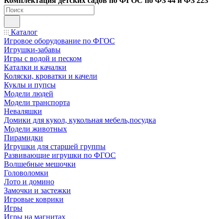
Ко
мплектация детских садов по ФГОC по ФЗ 44 и ФЗ 223
Каталог
Игровое оборудование по ФГОС
Игрушки-забавы
Игры с водой и песком
Каталки и качалки
Коляски, кроватки и качели
Куклы и пупсы
Модели людей
Модели транспорта
Неваляшки
Домики для кукол, кукольная мебель,посудка
Модели животных
Пирамидки
Игрушки для старшей группы
Развивающие игрушки по ФГОС
Волшебные мешочки
Головоломки
Лото и домино
Замочки и застежки
Игровые коврики
Игры
Игры на магнитах