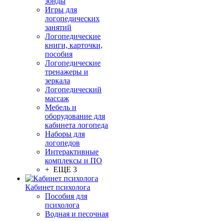
зонды
Игры для
логопедических
занятий
Логопедические
книги, карточки,
пособия
Логопедические
тренажеры и
зеркала
Логопедический
массаж
Мебель и
оборудование для
кабинета логопеда
Наборы для
логопедов
Интерактивные
комплексы и ПО
+ ЕЩЕ 3
Кабинет психолога
Пособия для
психолога
Водная и песочная