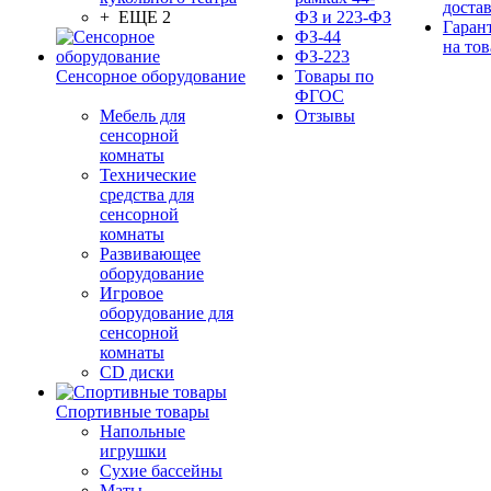
доста
+ ЕЩЕ 2
ФЗ и 223-ФЗ
Гаран
ФЗ-44
на тов
ФЗ-223
Сенсорное оборудование
Товары по
ФГОС
Мебель для
Отзывы
сенсорной
комнаты
Технические
средства для
сенсорной
комнаты
Развивающее
оборудование
Игровое
оборудование для
сенсорной
комнаты
CD диски
Спортивные товары
Напольные
игрушки
Сухие бассейны
Маты