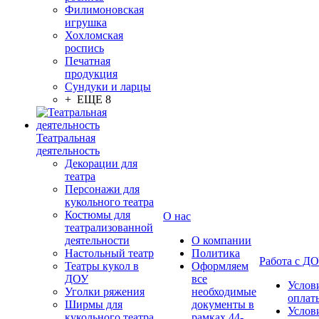
Филимоновская
игрушка
Хохломская
роспись
Печатная
продукция
Сундуки и ларцы
+ ЕЩЕ 8
Театральная
деятельность
Декорации для
театра
Персонажи для
кукольного театра
Костюмы для
О нас
театрализованной
деятельности
О компании
Настольный театр
Политика
Работа с Д
Театры кукол в
Оформляем
ДОУ
все
Услов
Уголки ряжения
необходимые
оплат
Ширмы для
документы в
Услов
кукольного театра
рамках 44-