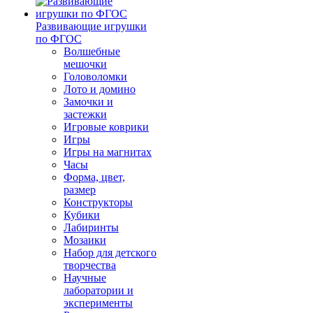
Развивающие игрушки
по ФГОС
Волшебные
мешочки
Головоломки
Лото и домино
Замочки и
застежки
Игровые коврики
Игры
Игры на магнитах
Часы
Форма, цвет,
размер
Конструкторы
Кубики
Лабиринты
Мозаики
Набор для детского
творчества
Научные
лаборатории и
эксперименты