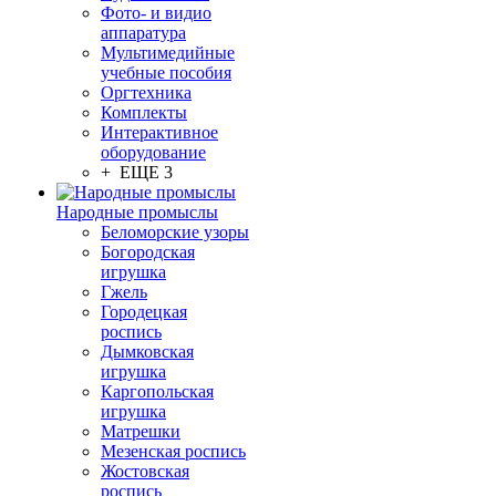
Фото- и видио
аппаратура
Мультимедийные
учебные пособия
Оргтехника
Комплекты
Интерактивное
оборудование
+ ЕЩЕ 3
Народные промыслы
Беломорские узоры
Богородская
игрушка
Гжель
Городецкая
роспись
Дымковская
игрушка
Каргопольская
игрушка
Матрешки
Мезенская роспись
Жостовская
роспись