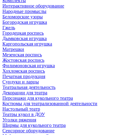
Комплекты
Интерактивное оборудование
Народные промыслы
Беломорские узоры
Богородская игрушка
Гжель
Городецкая роспись
Дымковская игрушка
Каргопольская игрушка
Матрешки
Мезенская роспись
Жостовская роспись
Филимоновская игрушка
Хохломская роспись
Печатная продукция
Сундуки и ларцы
Театральная деятельность
Декорации для театра
Персонажи для кукольного театра
Костюмы для театрализованной деятельности
Настольный театр
Театры кукол в ДОУ
Уголки ряжения
Ширмы для кукольного театра
Сенсорное оборудование