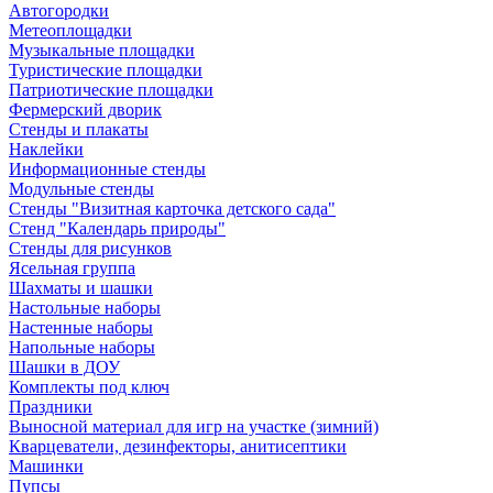
Автогородки
Метеоплощадки
Музыкальные площадки
Туристические площадки
Патриотические площадки
Фермерский дворик
Стенды и плакаты
Наклейки
Информационные стенды
Модульные стенды
Стенды "Визитная карточка детского сада"
Стенд "Календарь природы"
Стенды для рисунков
Ясельная группа
Шахматы и шашки
Настольные наборы
Настенные наборы
Напольные наборы
Шашки в ДОУ
Комплекты под ключ
Праздники
Выносной материал для игр на участке (зимний)
Кварцеватели, дезинфекторы, анитисептики
Машинки
Пупсы