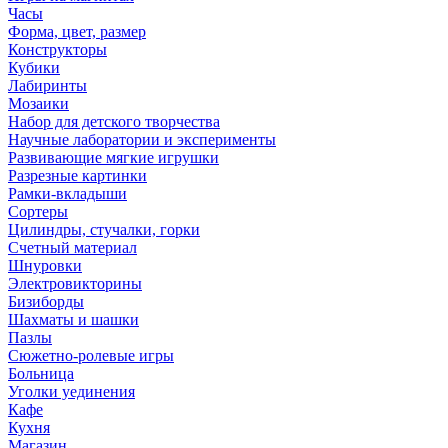
Часы
Форма, цвет, размер
Конструкторы
Кубики
Лабиринты
Мозаики
Набор для детского творчества
Научные лаборатории и эксперименты
Развивающие мягкие игрушки
Разрезные картинки
Рамки-вкладыши
Сортеры
Цилиндры, стучалки, горки
Счетный материал
Шнуровки
Электровикторины
Бизиборды
Шахматы и шашки
Пазлы
Сюжетно-ролевые игры
Больница
Уголки уединения
Кафе
Кухня
Магазин