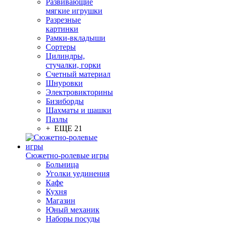
Развивающие
мягкие игрушки
Разрезные
картинки
Рамки-вкладыши
Сортеры
Цилиндры,
стучалки, горки
Счетный материал
Шнуровки
Электровикторины
Бизиборды
Шахматы и шашки
Пазлы
+ ЕЩЕ 21
Сюжетно-ролевые игры
Больница
Уголки уединения
Кафе
Кухня
Магазин
Юный механик
Наборы посуды