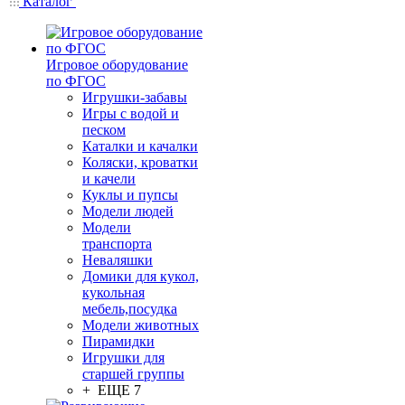
Каталог
Игровое оборудование
по ФГОС
Игрушки-забавы
Игры с водой и
песком
Каталки и качалки
Коляски, кроватки
и качели
Куклы и пупсы
Модели людей
Модели
транспорта
Неваляшки
Домики для кукол,
кукольная
мебель,посудка
Модели животных
Пирамидки
Игрушки для
старшей группы
+ ЕЩЕ 7