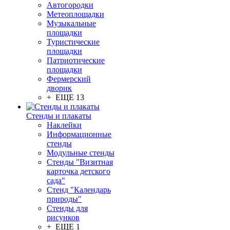
Автогородки
Метеоплощадки
Музыкальные
площадки
Туристические
площадки
Патриотические
площадки
Фермерский
дворик
+ ЕЩЕ 13
Стенды и плакаты
Наклейки
Информационные
стенды
Модульные стенды
Стенды "Визитная
карточка детского
сада"
Стенд "Календарь
природы"
Стенды для
рисунков
+ ЕЩЕ 1