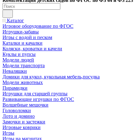
Ко
мплектация детских садов по ФГОC по ФЗ 44 и ФЗ 223
Каталог
Игровое оборудование по ФГОС
Игрушки-забавы
Игры с водой и песком
Каталки и качалки
Коляски, кроватки и качели
Куклы и пупсы
Модели людей
Модели транспорта
Неваляшки
Домики для кукол, кукольная мебель,посудка
Модели животных
Пирамидки
Игрушки для старшей группы
Развивающие игрушки по ФГОС
Волшебные мешочки
Головоломки
Лото и домино
Замочки и застежки
Игровые коврики
Игры
Игры на магнитах