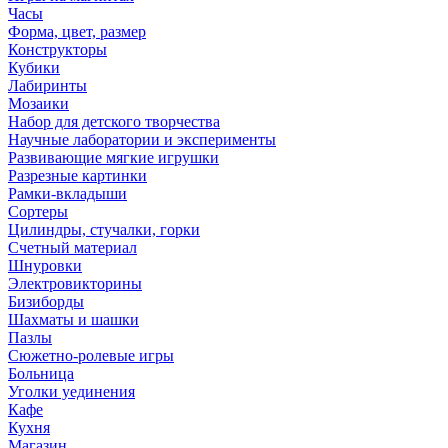
Часы
Форма, цвет, размер
Конструкторы
Кубики
Лабиринты
Мозаики
Набор для детского творчества
Научные лаборатории и эксперименты
Развивающие мягкие игрушки
Разрезные картинки
Рамки-вкладыши
Сортеры
Цилиндры, стучалки, горки
Счетный материал
Шнуровки
Электровикторины
Бизиборды
Шахматы и шашки
Пазлы
Сюжетно-ролевые игры
Больница
Уголки уединения
Кафе
Кухня
Магазин