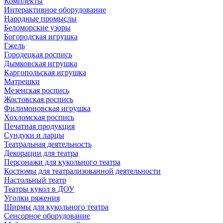
Комплекты
Интерактивное оборудование
Народные промыслы
Беломорские узоры
Богородская игрушка
Гжель
Городецкая роспись
Дымковская игрушка
Каргопольская игрушка
Матрешки
Мезенская роспись
Жостовская роспись
Филимоновская игрушка
Хохломская роспись
Печатная продукция
Сундуки и ларцы
Театральная деятельность
Декорации для театра
Персонажи для кукольного театра
Костюмы для театрализованной деятельности
Настольный театр
Театры кукол в ДОУ
Уголки ряжения
Ширмы для кукольного театра
Сенсорное оборудование