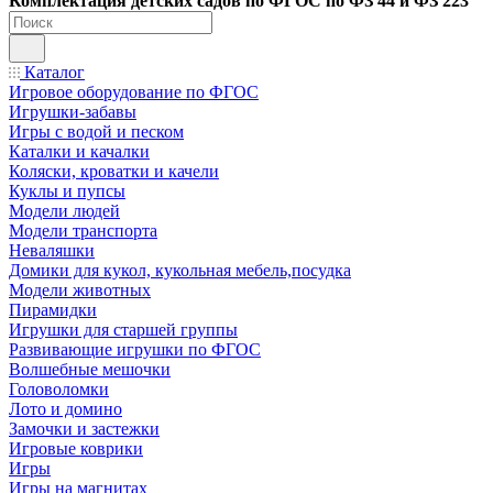
Ко
мплектация детских садов по ФГОC по ФЗ 44 и ФЗ 223
Каталог
Игровое оборудование по ФГОС
Игрушки-забавы
Игры с водой и песком
Каталки и качалки
Коляски, кроватки и качели
Куклы и пупсы
Модели людей
Модели транспорта
Неваляшки
Домики для кукол, кукольная мебель,посудка
Модели животных
Пирамидки
Игрушки для старшей группы
Развивающие игрушки по ФГОС
Волшебные мешочки
Головоломки
Лото и домино
Замочки и застежки
Игровые коврики
Игры
Игры на магнитах